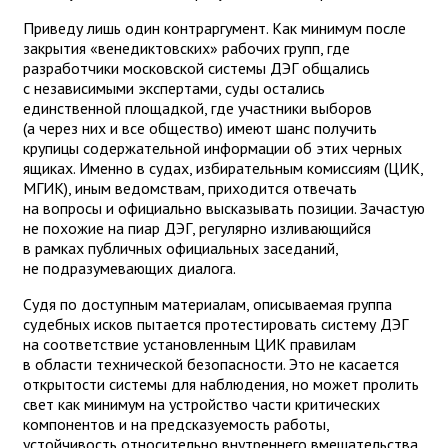
Приведу лишь один контраргумент. Как минимум после
закрытия «венедиктовских» рабочих групп, где
разработчики московской системы ДЭГ общались
с независимыми экспертами, суды остались
единственной площадкой, где участники выборов
(а через них и все общество) имеют шанс получить
крупицы содержательной информации об этих черных
ящиках. Именно в судах, избирательным комиссиям (ЦИК,
МГИК), иным ведомствам, приходится отвечать
на вопросы и официально высказывать позиции. Зачастую
не похожие на пиар ДЭГ, регулярно изливающийся
в рамках публичных официальных заседаний,
не подразумевающих диалога.
Судя по доступным материалам, описываемая группа
судебных исков пытается протестировать систему ДЭГ
на соответствие установленным ЦИК правилам
в области технической безопасности. Это не касается
открытости системы для наблюдения, но может пролить
свет как минимум на устройство части критических
компонентов и на предсказуемость работы,
устойчивость относительно внутреннего вмешательства.