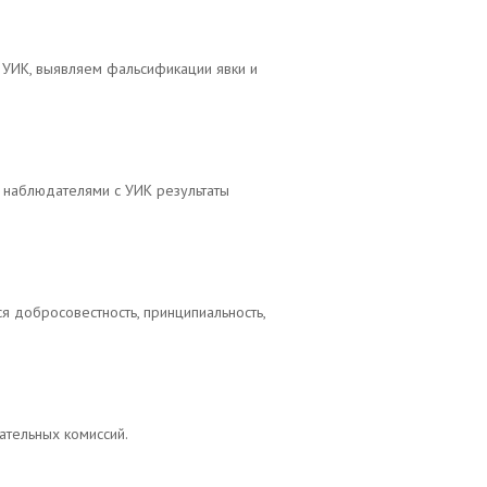
 УИК, выявляем фальсификации явки и
 наблюдателями с УИК результаты
 добросовестность, принципиальность,
ательных комиссий.