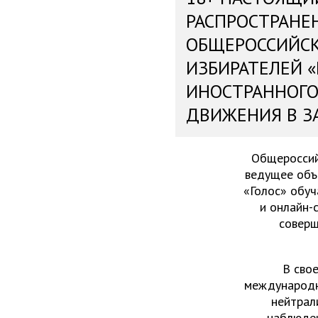
РАСПРОСТРАНЕ
ОБЩЕРОССИЙС
ИЗБИРАТЕЛЕЙ 
ИНОСТРАННОГО
ДВИЖЕНИЯ В З
Общероссий
ведущее объ
«Голос» обу
и онлайн-
соверш
В сво
международн
нейтрал
наблюден