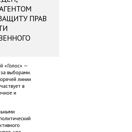
 АГЕНТОМ
ЗАЩИТУ ПРАВ
ТИ
ВЕННОГО
й «Голос» —
за выборами.
орячей линии
частвует в
очное и
льными
политический
ктивного
ипов, что