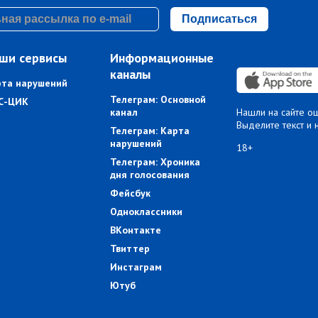
Подписаться
ши сервисы
Информационные
каналы
рта нарушений
Телеграм: Основной
С-ЦИК
канал
Нашли на сайте о
Выделите текст и 
Телеграм: Карта
нарушений
18+
Телеграм: Хроника
дня голосования
Фейсбук
Одноклассники
ВКонтакте
Твиттер
Инстаграм
Ютуб