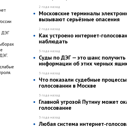
2 года назад
нет
Московские терминалы электронн
вызывают серьёзные опасения
России
2 года назад
и ДЭГ
Как устроено интернет-голосован
наблюдать
выборах
ве
3 года назад
ДЭГ.
Суды по ДЭГ — это шанс получит
информации об этих черных ящи
 слабые
роля.
3 года назад
Что показали судебные процессы
голосовании в Москве
3 года назад
Главной угрозой Путину может ок
голосование
3 года назад
Любая система интернет-голосов