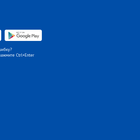
шибку?
нажмите Ctrl+Enter