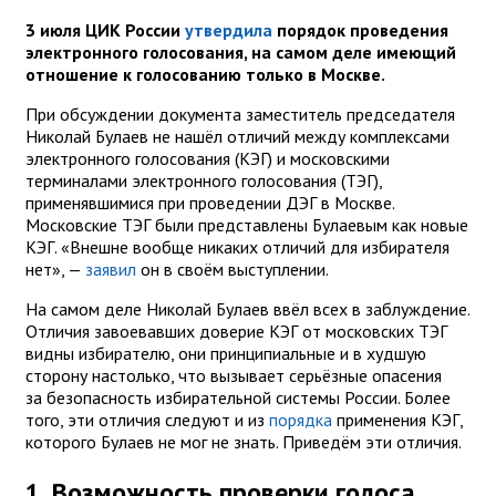
3 июля ЦИК России
утвердила
порядок проведения
электронного голосования, на самом деле имеющий
отношение к голосованию только в Москве.
При обсуждении документа заместитель председателя
Николай Булаев не нашёл отличий между комплексами
электронного голосования (КЭГ) и московскими
терминалами электронного голосования (ТЭГ),
применявшимися при проведении ДЭГ в Москве.
Московские ТЭГ были представлены Булаевым как новые
КЭГ. «Внешне вообще никаких отличий для избирателя
нет», —
заявил
он в своём выступлении.
На самом деле Николай Булаев ввёл всех в заблуждение.
Отличия завоевавших доверие КЭГ от московских ТЭГ
видны избирателю, они принципиальные и в худшую
сторону настолько, что вызывает серьёзные опасения
за безопасность избирательной системы России. Более
того, эти отличия следуют и из
порядка
применения КЭГ,
которого Булаев не мог не знать. Приведём эти отличия.
1. Возможность проверки голоса