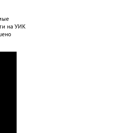
мые
ти на УИК
шено