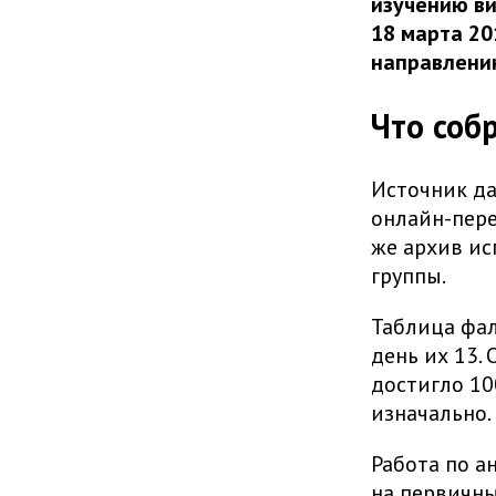
изучению ви
18 марта 20
направлени
Что соб
Источник да
онлайн-пере
же архив ис
группы.
Таблица фал
день их 13.
достигло 10
изначально.
Работа по а
на первичн