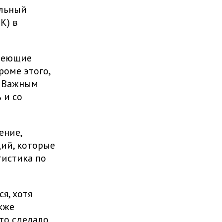
альный
К) в
имеющие
роме этого,
. Важным
 и со
ение,
ий, которые
тистика по
я, хотя
кже
то сделало