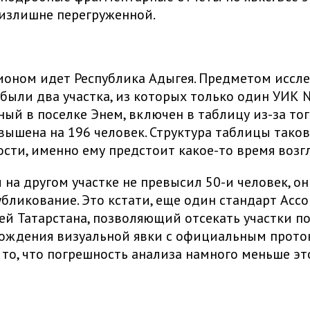
излишне перегруженной.
ионом идет Республика Адыгея. Предметом иссл
были два участка, из которых только один УИК 
ый в поселке Энем, включен в таблицу из-за того
вышена на 196 человек. Структура таблицы такова
сти, именно ему предстоит какое-то время возгл
 на другом участке не превысил 50-и человек, он
убликование. Это кстати, еще один стандарт Асс
й Татарстана, позволяющий отсекать участки по
ождения визуальной явки с официальным прото
 то, что погрешность анализа намного меньше эт