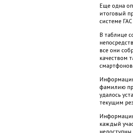
Еще одна оп
итоговый пр
системе ГАС
В таблице с
непосредств
все они соб
качеством т
смартфонов
Информация 
фамилию пр
удалось уст
текущим рез
Информация 
каждый учас
недоступны 