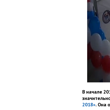
В начале 20
значительн
2018»
. Она