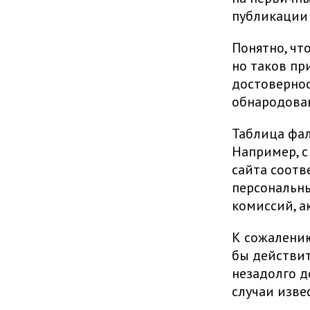
публикации 
Понятно, чт
но таков пр
достовернос
обнародова
Таблица фа
Например, 
сайта соотв
персональны
комиссий, а
К сожалению
бы действит
незадолго д
случаи изве