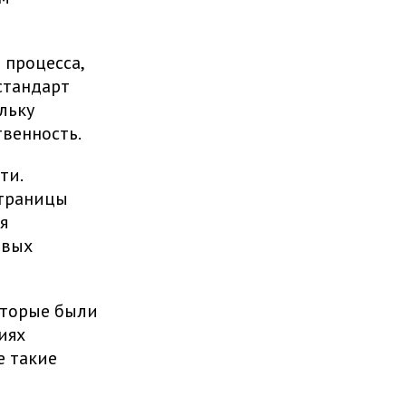
 процесса,
стандарт
льку
венность.
ти.
страницы
я
овых
оторые были
иях
е такие