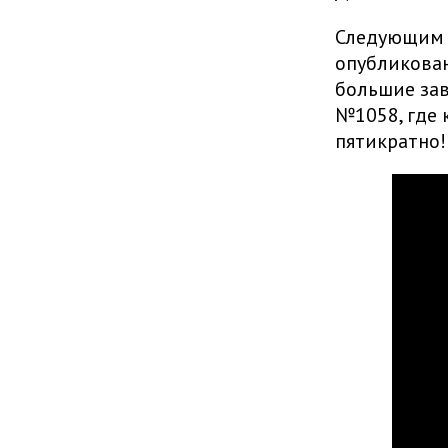
Следующим р
опубликован
большие зав
№1058, где
пятикратно!