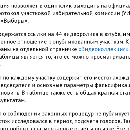
ция позволяет в один клик выходить на офици
отокол участковой избирательной комиссии (УИ
 «Выборы».
одержатся ссылки на 44 видеоролика в ютубе, 
енное отношение к опубликованным участкам. К
раны на отдельной страничке
«Видеоколлекция»
аблицы является то, что ее можно просматривать
.
по каждому участку содержит его местонахожд
едседателя и основные параметры фальсификац
ановить. В таблице также есть общая краткая ста
ультатам.
о соблюдении законных процедур не публикуетс
ток исследовался в период подсчета голосов. Та
подробные фрагментарные отчеты по явке. Все э