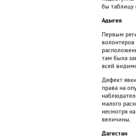
бы таблицу 
Адыгея
Первым рег
волонтеров 
расположенн
там была за
всей видимо
Дефект явки
права на оп
наблюдателе
малого расх
несмотря на
величины.
Дагестан