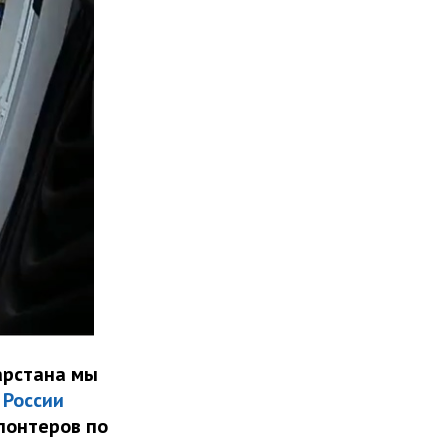
арстана мы
 России
лонтеров по