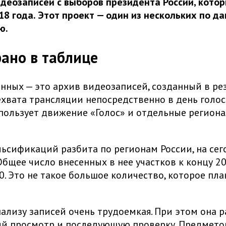
деозаписей с выборов президента России, кото
18 года. Этот проект — один из нескольких по д
ю.
рано в таблице
нных — это архив видеозаписей, созданный в ре
хвата трансляции непосредственно в день голос
пользует движение «Голос» и отдельные регион
ьсификаций разбита по регионам России, на се
 Общее число внесенных в нее участков к концу 2
0. Это не такое большое количество, которое пл
нализу записей очень трудоемкая. При этом она р
ый просмотр и последующую проверку. Предмет