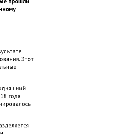
рые прошли
анному
зультате
ования. Этот
альные
годняшний
018 года
анировалось
азделяется
ом