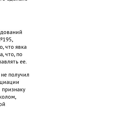
едований
№195,
, что явка
, что, по
авлять ее.
 не получил
оциации
 признаку
колом,
ой