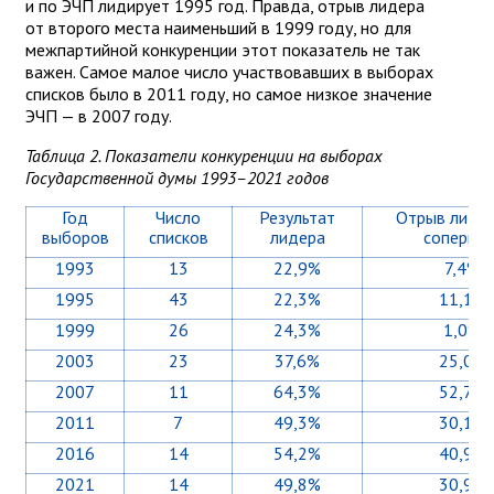
и по ЭЧП лидирует 1995 год. Правда, отрыв лидера
от второго места наименьший в 1999 году, но для
межпартийной конкуренции этот показатель не так
важен. Самое малое число участвовавших в выборах
списков было в 2011 году, но самое низкое значение
ЭЧП — в 2007 году.
Таблица 2. Показатели конкуренции на выборах
Государственной думы 1993–2021 годов
Год
Число
Результат
Отрыв лидер
выборов
списков
лидера
соперник
1993
13
22,9%
7,4%
1995
43
22,3%
11,1%
1999
26
24,3%
1,0%
2003
23
37,6%
25,0%
2007
11
64,3%
52,7%
2011
7
49,3%
30,1%
2016
14
54,2%
40,9%
2021
14
49,8%
30,9%