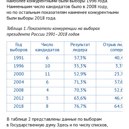
наиболее конкурентными были выборы 1996 года.
Наименьшим число кандидатов было в 2008 году,
но по остальным показателям наименее конкурентными
были выборы 2018 года.
Таблица 1. Показатели конкуренции на выборах
президента России 1991–2018 годов
Год
Число
Результат
Отрыв лидер
выборов
кандидатов
лидера
соперник
1991
6
57,3%
40,4%
1996
10
35,3%
3,3%
2000
11
52,9%
23,7%
2004
6
71,3%
57,6%
2008
4
70,3%
52,6%
2012
5
63,6%
46,4%
2018
8
76,7%
64,9%
В таблице 2 представлены данные по выборам
в Государственную думу. Здесь и по числу списков,