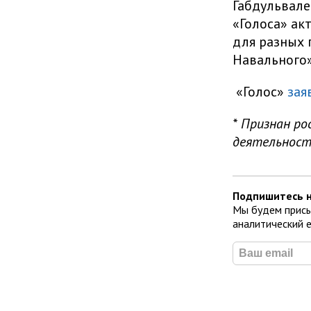
Габдульвале
«Голоса» ак
для разных 
Навального
«Голос»
зая
* Признан ро
деятельност
Подпишитесь н
Мы будем присы
аналитический 