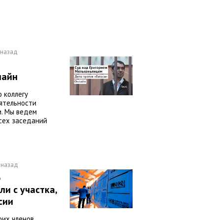
 назад
лайн
 коллегу
ятельности
. Мы ведем
сех заседаний
 назад
о
и с участка,
сии
оих членов