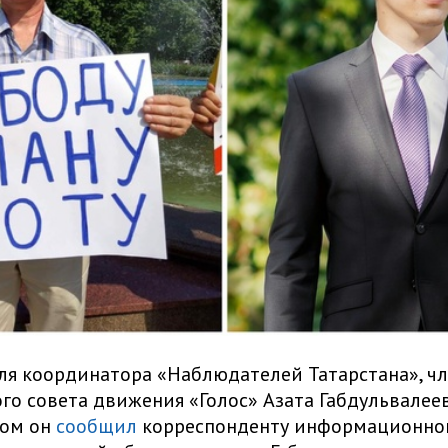
ля координатора «Наблюдателей Татарстана», ч
го совета движения «Голос» Азата Габдульвалее
том он
сообщил
корреспонденту информационног