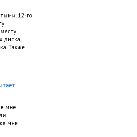
ятыми. 12-го
ту
 месту
х диска,
ка. Также
итает
ые мне
али
же мне
х