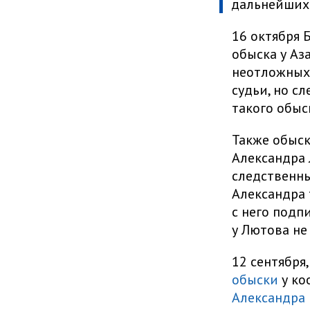
дальнейших 
16 октября 
обыска у Аз
неотложных 
судьи, но с
такого обыск
Также обыск
Александра 
следственны
Александра 
с него подпи
у Лютова не
12 сентября
обыски
у ко
Александра