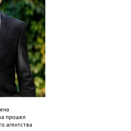
лена
ва прошел
о агентства