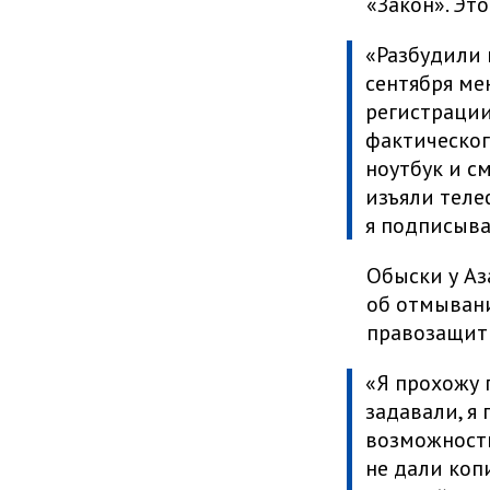
«Закон». Эт
«Разбудили 
сентября ме
регистрации
фактическог
ноутбук и с
изъяли теле
я подписыва
Обыски у Аз
об отмывани
правозащит
«Я прохожу 
задавали, я 
возможность
не дали коп