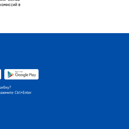
комиссий в
шибку?
нажмите Ctrl+Enter