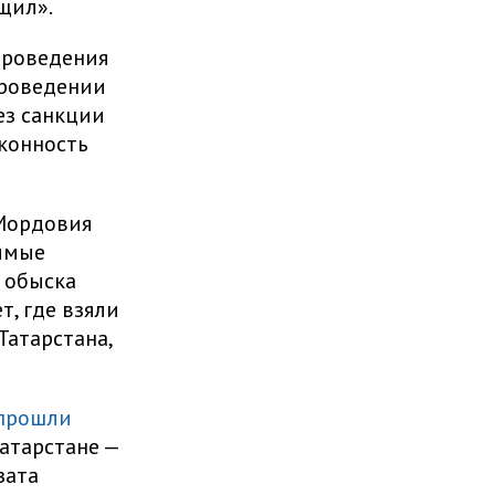
щил».
проведения
 проведении
ез санкции
аконность
 Мордовия
димые
 обыска
, где взяли
Татарстана,
прошли
атарстане —
зата