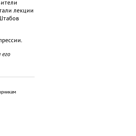
вители
тали лекции
«Штабов
прессии.
 его
орникам