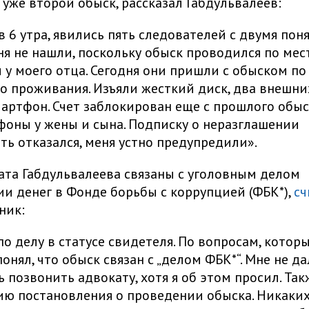
о уже второй обыск, рассказал Габдульвалеев:
в 6 утра, явились пять следователей с двумя пон
ня не нашли, поскольку обыск проводился по мес
 у моего отца. Сегодня они пришли с обыском по
о проживания. Изъяли жесткий диск, два внешни
мартфон. Счет заблокирован еще с прошлого обыс
фоны у жены и сына. Подписку о неразглашении
ть отказался, меня устно предупредили».
ата Габдульвалеева связаны с уголовным делом
и денег в Фонде борьбы с коррупцией (ФБК*),
сч
ник:
по делу в статусе свидетеля. По вопросам, котор
понял, что обыск связан с „делом ФБК*“. Мне не д
 позвонить адвокату, хотя я об этом просил. Так
ию постановления о проведении обыска. Никаки