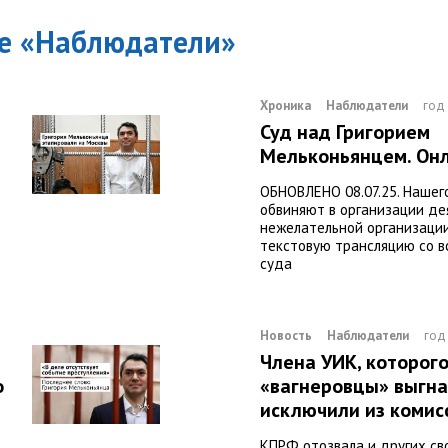
е «
Наблюдатели
»
Хроника
Наблюдатели
год
Суд над Григорием
Мельконьянцем. Он
ОБНОВЛЕНО 08.07.25. Нашего
обвиняют в организации де
нежелательной организации
текстовую трансляцию со в
суда
Новость
Наблюдатели
год
Члена УИК, которог
о
«вагнеровцы» выгнал
исключили из комис
КПРФ отозвала и других св