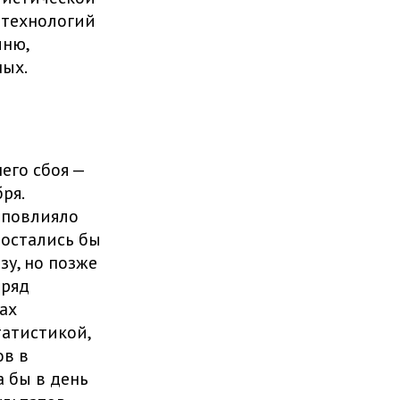
 технологий
мню,
ных.
его сбоя —
ря.
 повлияло
 остались бы
зу, но позже
 ряд
ах
татистикой,
ов в
 бы в день