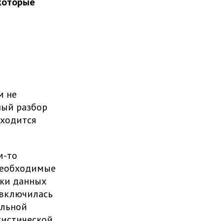
которые
м не
ный разбор
иходится
м-то
необходимые
тки данных
 включилась
ельной
тистической