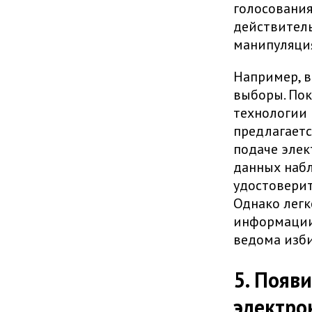
голосования
действитель
манипуляция
Например, в
выборы. Пок
технологии 
предлагаетс
подаче элек
данных набл
удостоверит
Однако легк
информации 
ведома изби
5. Появ
электро