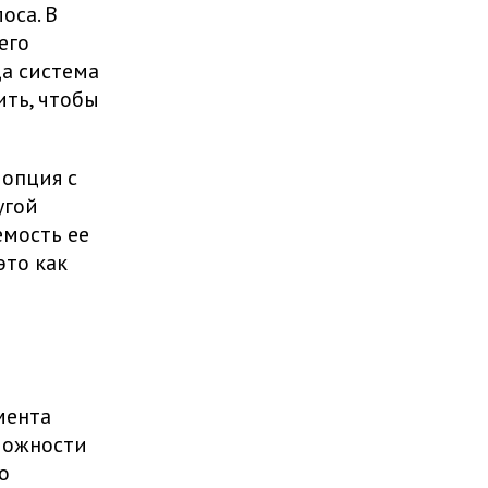
оса. В
его
да система
ить, чтобы
 опция с
угой
мость ее
это как
мента
можности
о