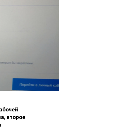
рабочей
на, второе
в