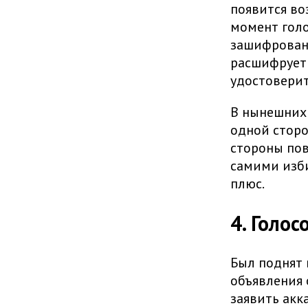
появится во
момент голо
зашифрованн
расшифрует 
удостоверит
В нынешних 
одной сторо
стороны пов
самими изби
плюс.
4. Голо
Был поднят 
объявления 
заявить акк