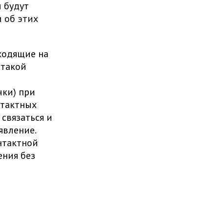
ы будут
 об этих
ходящие на
 такой
чки) при
нтактных
связаться и
явление.
онтактной
ения без