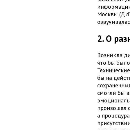
информации
Москвы (ДИТ
озвучивалас
2. О ра
Возникла ди
что бы было
Технические
бы на дейст
сохраненным
смогли бы в
эмоциональн
произошел о
а процедура
присутствии