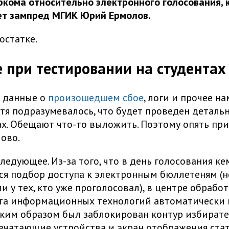
кома относительно электронного голосования, 
ет зампред МГИК Юрий Ермолов.
остатке.
ое при тестировании на студентах
е данные о
произошедшем сбое
, логи и прочее на
отя подразумевалось, что будет проведен деталь
ах. Обещают что-то выложить. Поэтому опять пр
лово.
ледующее. Из-за того, что в день голосования ке
ся подбор доступа к электронным бюллетеням (
ли у тех, кто уже проголосовал), в центре обрабо
та информационных технологий автоматически
аким образом был заблокирован контур избират
ечатающие устройства и экран отображения ста