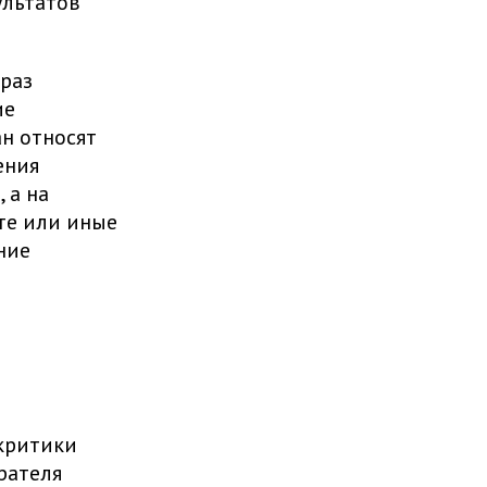
ультатов
 раз
ие
н относят
ения
 а на
те или иные
ние
 критики
рателя