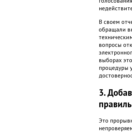
голосования
недействит
В своем отч
обращали вн
техническим
вопросы отк
электронног
выборах это
процедуры у
достовернос
3. Доба
правиль
Это прорывн
непроверяем