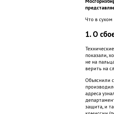
Мосгоризбир
представля
Что в сухом 
1. О сб
Технически
показали, х
не на пальц
верить на с
Объяснили с
производил
адреса узна
департамен
защита, и т
комиссии (п