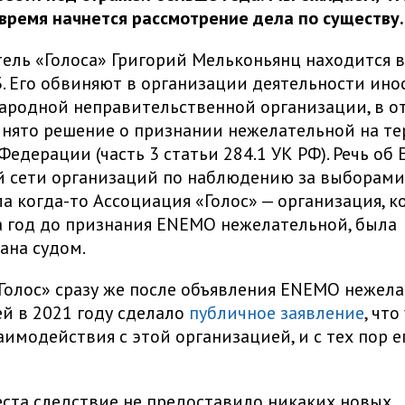
ремя начнется рассмотрение дела по существу
ель «Голоса» Григорий Мельконьянц находится в
3. Его обвиняют в организации деятельности ин
ародной неправительственной организации, в 
нято решение о признании нежелательной на т
Федерации (часть 3 статьи 284.1 УК РФ). Речь об
 сети организаций по наблюдению за выборами
а когда-то Ассоциация «Голос» — организация, к
за год до признания ENEMO нежелательной, была
ана судом.
олос» сразу же после объявления ENEMO нежел
й в 2021 году сделало
публичное заявление
, что
аимодействия с этой организацией, и с тех пор е
еста следствие не предоставило никаких новых