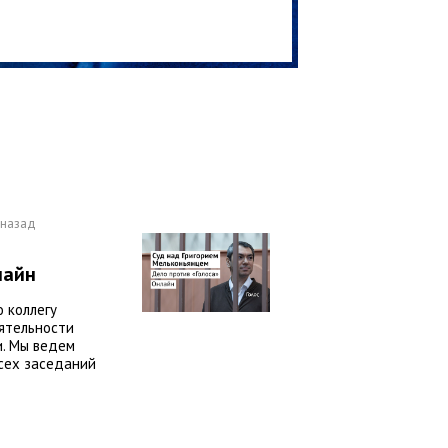
 назад
лайн
 коллегу
ятельности
. Мы ведем
сех заседаний