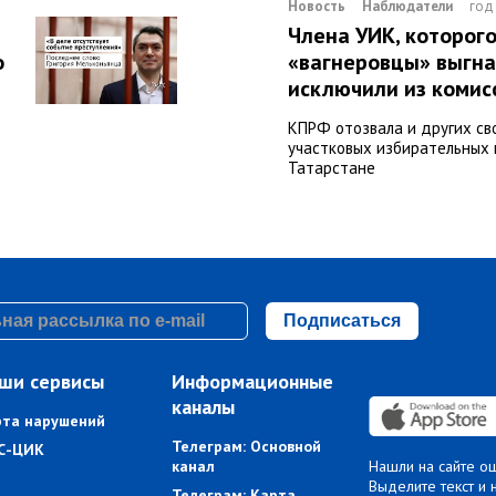
Новость
Наблюдатели
год
Члена УИК, которог
о
«вагнеровцы» выгнал
исключили из комис
КПРФ отозвала и других св
участковых избирательных 
Татарстане
Подписаться
ши сервисы
Информационные
каналы
рта нарушений
Телеграм: Основной
С-ЦИК
канал
Нашли на сайте о
Выделите текст и 
Телеграм: Карта