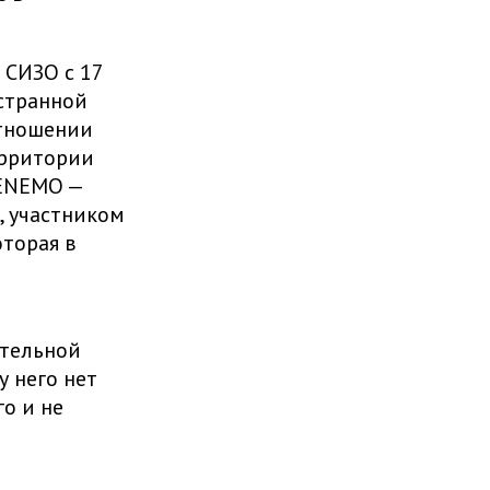
.
 СИЗО с 17
остранной
отношении
ерритории
 ENEMO —
, участником
оторая в
ательной
 у него нет
го и не