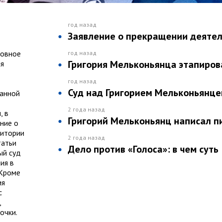
год назад
Заявление о прекращении деятел
ловное
год назад
Григория Мельконьянца этапиров
ля
год назад
Суд над Григорием Мельконьянце
ранной
2 года назад
, в
Григорий Мельконьянц написал п
ние о
ритории
2 года назад
татьи
Дело против «Голоса»: в чем суть
ый суд
ия в
 Кроме
ия
с
,
очки.