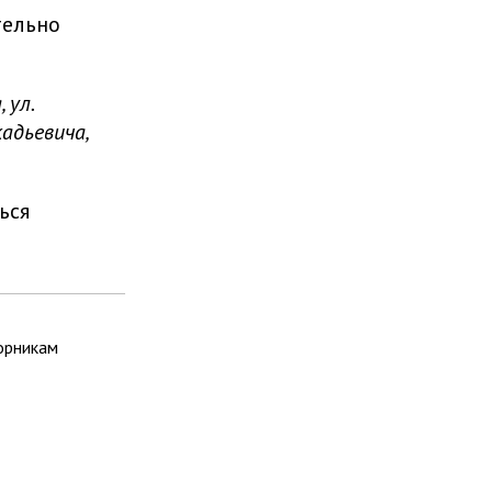
тельно
 ул.
адьевича,
ься
орникам