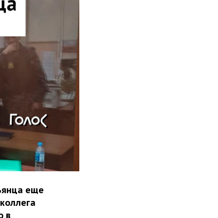
ьянца еще
 коллега
о в