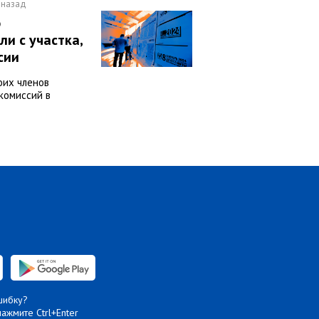
 назад
о
и с участка,
сии
оих членов
комиссий в
шибку?
нажмите Ctrl+Enter