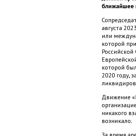
ближайшее в
Сопредседат
августа 202
или междун
которой при
Российской 
Европейской
которой был
2020 году, 
ликвидиров
Движение «Г
организацие
никакого вз
возникало.
За время ар