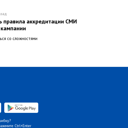
азад
ь правила аккредитации СМИ
у кампании
ься со сложностями
шибку?
нажмите Ctrl+Enter