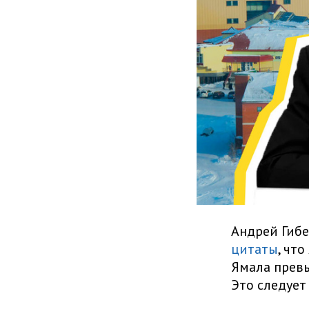
Андрей Гибе
цитаты
, чт
Ямала превы
Это следует