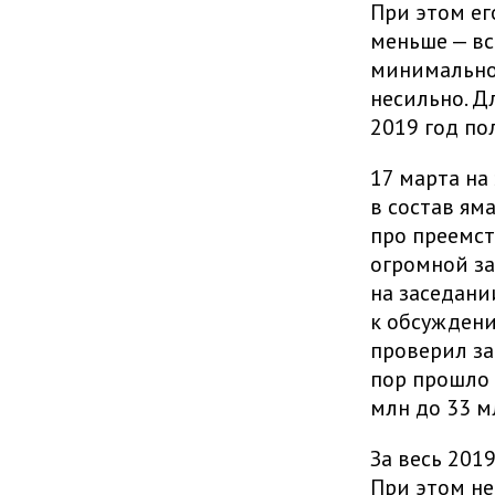
При этом ег
меньше — вс
минимальной
несильно. Д
2019 год по
17 марта на
в состав ям
про преемст
огромной за
на заседани
к обсужден
проверил за
пор прошло 
млн до 33 м
За весь 201
При этом не