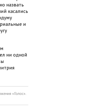
но назвать
ний касались
рдуму
риальные и
угу
ым
ел ни одной
вы
митрия
жения «Голос».