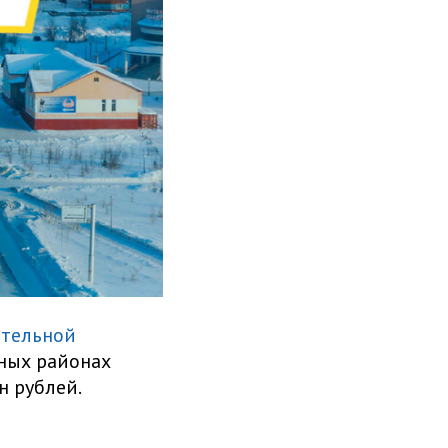
ательной
нных районах
н рублей.