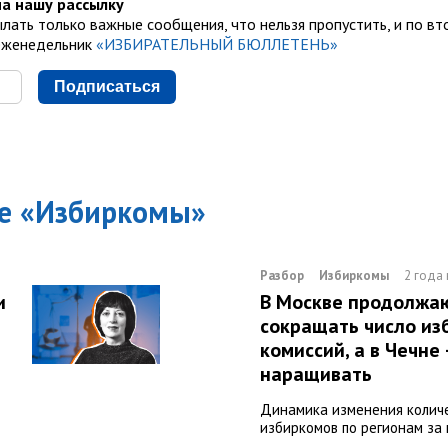
а нашу рассылку
лать только важные сообщения, что нельзя пропустить, и по вт
еженедельник
«ИЗБИРАТЕЛЬНЫЙ БЮЛЛЕТЕНЬ»
Подписаться
е «
Избиркомы
»
Разбор
Избиркомы
2 года
и
В Москве продолжа
й
сокращать число и
комиссий, а в Чечне
наращивать
Динамика изменения колич
избиркомов по регионам за