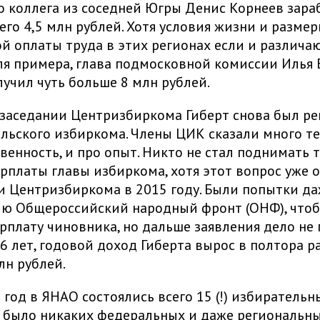
о коллега из соседней Югры Денис Корнеев зара
его 4,5 млн рублей. Хотя условия жизни и разме
 оплаты труда в этих регионах если и различаю
ля примера, глава подмосковной комиссии Илья 
лучил чуть больше 8 млн рублей.
 заседании Центризбиркома Гиберт снова был р
альского избиркома. Члены ЦИК сказали много т
венность, и про опыт. Никто не стал поднимать 
рплаты главы избиркома, хотя этот вопрос уже 
и Центризбиркома в 2015 году. Были попытки д
ию Общероссийский народный фронт (ОНФ), чтоб
рплату чиновника, но дальше заявления дело не 
6 лет, годовой доход Гиберта вырос в полтора ра
лн рублей.
9 год в ЯНАО состоялись всего 15 (!) избирательн
 было никаких федеральных и даже региональны