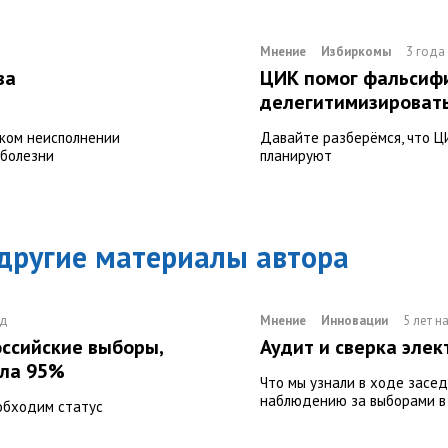
Мнение
Избиркомы
3 года
ва
ЦИК помог фальсифи
делегитимизироват
ском неисполнении
Давайте разберёмся, что Ц
 болезни
планируют
 другие материалы автора
ад
Мнение
Инновации
5 лет н
ссийские выборы,
Аудит и сверка элек
ила 95%
Что мы узнали в ходе засе
наблюдению за выборами в 
еобходим статус