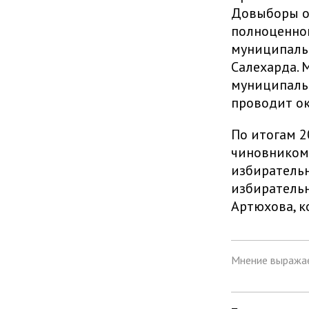
Довыборы од
полноценной
муниципальн
Салехарда.
муниципальн
проводит ок
По итогам 2
чиновником 
избирательн
избирательн
Артюхова, к
Мнение выражае