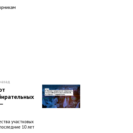
орникам
 назад
ют
збирательных
 —
ества участковых
 последние 10 лет