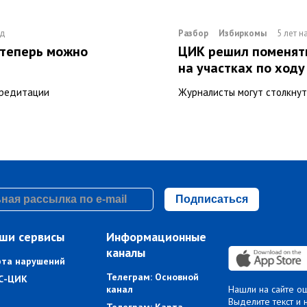
ад
Разбор
Избиркомы
5 лет н
 теперь можно
ЦИК решил поменят
на участках по ход
кредитации
Журналисты могут столкнут
Подписаться
ши сервисы
Информационные
каналы
рта нарушений
Телеграм: Основной
С-ЦИК
канал
Нашли на сайте о
Выделите текст и 