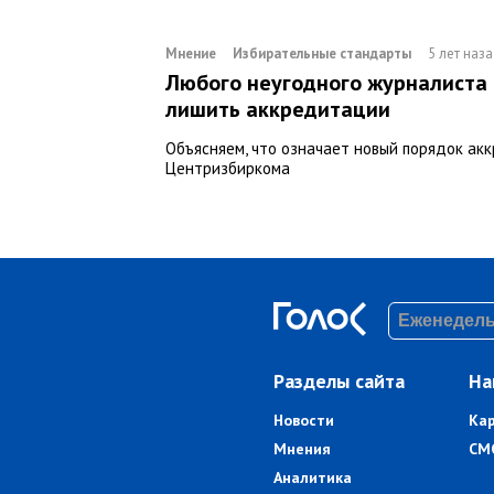
Мнение
Избирательные стандарты
5 лет наз
Любого неугодного журналиста
лишить аккредитации
Объясняем, что означает новый порядок ак
Центризбиркома
Разделы сайта
На
Новости
Ка
Мнения
СМ
Аналитика