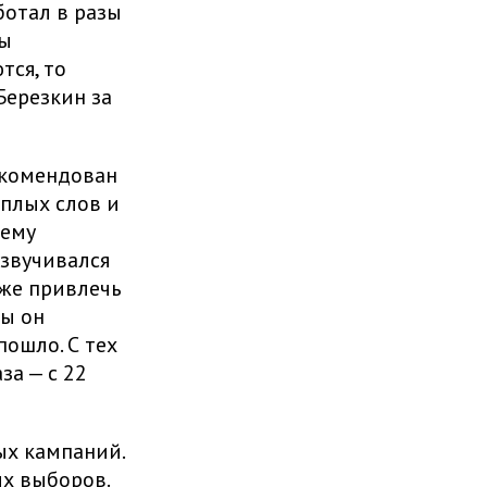
ботал в разы
ры
тся, то
Березкин за
екомендован
еплых слов и
тему
озвучивался
аже привлечь
ы он
пошло. С тех
за — с 22
ых кампаний.
х выборов.