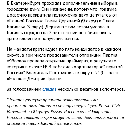
В Екатеринбурге проходят дополнительные выборы в
городскую думу. Они назначены, потому что гордума
досрочно прекратила полномочия двух депутатов от
«Единой России»: Елены Дерягиной (9 округ) и Олега
Кагилева (3 округ). Дерягина этим летом умерла, а
Кагилев осужден на 7 лет колонии по обвинению в
приготовлении к получению взятки.
На мандаты претендуют по пять кандидатов в каждом
округе, в том числе представители оппозиции. Партия
«Яблоко» провела открытые праймериз, в результате
которых в округе № 3 победил координатор «Открытой
России»* Владислав Постников, а в округе № 9 — член
«Яблока» Дмитрий Трынов.
За голосованием
следят
несколько десятков волонтеров.
* Генпрокуратура признала нежелательными
организациями британские структуры Open Russia Civic
Movement и Otkrytaya Rossia. Российская «Открытая
Россия» заявила о прекращении своей деятельности из-за
опасений преследований активистов.