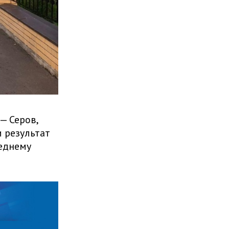
— Серов,
и результат
реднему