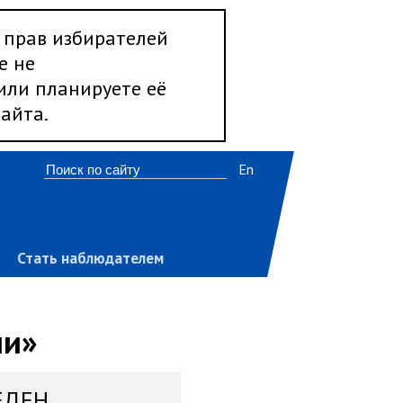
 прав избирателей
е не
 или планируете её
айта.
En
Стать наблюдателем
ии»
ЕДЕН,