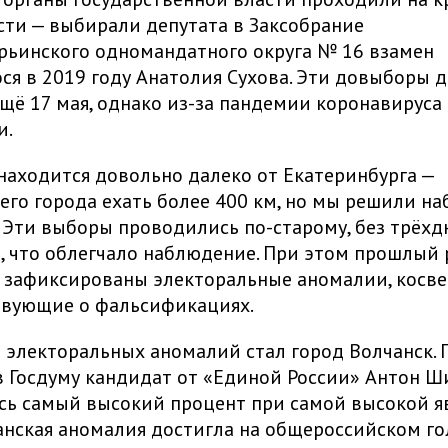
сти — выбирали депутата в Заксобрание
рьинского одномандатного округа № 16 взамен
ся в 2019 году Анатолия Сухова. Эти довыборы
ещё 17 мая, однако из-за пандемии коронавируса
и.
находится довольно далеко от Екатеринбурга —
го города ехать более 400 км, но мы решили н
 Эти выборы проводились по-старому, без трёхд
, что облегчало наблюдение. При этом прошлый 
 зафиксированы электоральные аномалии, косв
твующие о фальсификациях.
электоральных аномалий стал город Волчанск. Г
 Госдуму кандидат от «Единой России» Антон Ш
сь самый высокий процент при самой высокой яв
анская аномалия достигла на общероссийском г