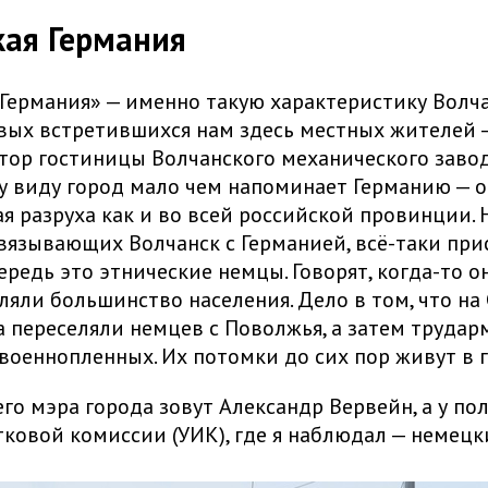
ая Германия
Германия» — именно такую характеристику Волча
вых встретившихся нам здесь местных жителей 
ор гостиницы Волчанского механического завод
у виду город мало чем напоминает Германию — 
я разруха как и во всей российской провинции. 
вязывающих Волчанск с Германией, всё-таки прис
ередь это этнические немцы. Говорят, когда-то о
ляли большинство населения. Дело в том, что на
а переселяли немцев с Поволжья, а затем труда
военнопленных. Их потомки до сих пор живут в 
о мэра города зовут Александр Вервейн, а у по
тковой комиссии (УИК), где я наблюдал — немец