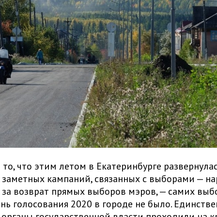
 то, что этим летом в Екатеринбурге развернула
 заметных кампаний, связанных с выборами — н
за возврат прямых выборов мэров, — самих выб
нь голосования 2020 в городе не было. Единств
органы государственной власти проходили на 