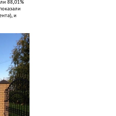
али 88,01%
 показали
нта), и