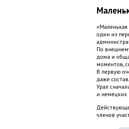
Маленьк
«Маленькая 
один из пер
администрат
По внешнем
дома и обща
моментов, с
В первую оч
даже состав
Урал сначал
и немецких 
Действующег
членов учас