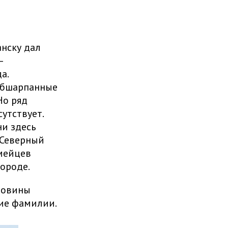
нску дал
—
а.
обшарпанные
Но ряд
утствует.
ни здесь
 Северный
рмейцев
городе.
ловины
кие фамилии.