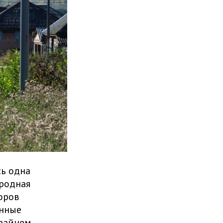
сь одна
ародная
оров
енные
крайнем