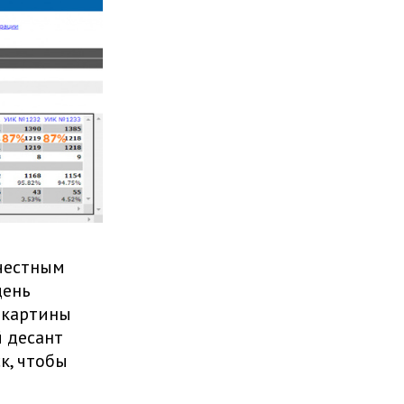
 честным
день
 картины
 десант
к, чтобы