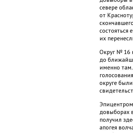
севере обла
от Красноту
скончавшего
состояться 
их перенесл
Округ № 16 
до ближайше
именно там.
голосования
округе были
свидетельс
Эпицентром 
довыборах в
получил зде
апогея волч