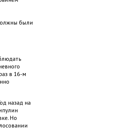
 должны были
аблюдать
невного
раз в 16-м
енно
од назад на
ипулин
ке. Но
олосовании