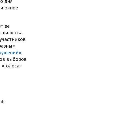
о дня
и очное
т ее
авенства.
 участников
 разным
рушений»
,
ков выборов
 «Голоса»
аб