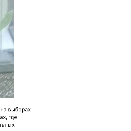
 на выборах
х, где
льных