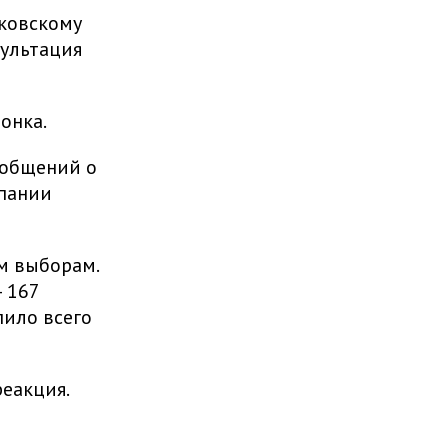
сковскому
сультация
вонка.
ообщений о
мпании
м выборам.
 167
ило всего
реакция.