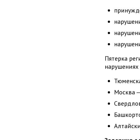
принужд
нарушени
нарушен
нарушени
Пятерка рег
нарушениях 
Тюменска
Москва —
Свердлов
Башкорто
Алтайски