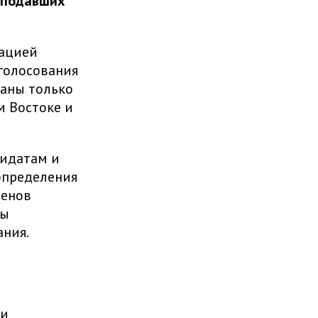
 подавших
кацией
голосования
ваны только
м Востоке и
дидатам и
определения
ленов
ны
ания.
ми