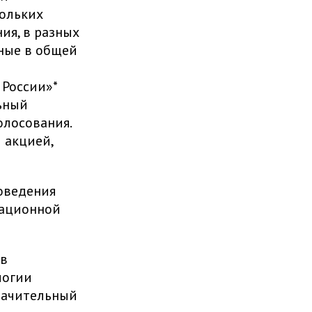
кольких
ия, в разных
нные в общей
ь
 России»*
ьный
олосования.
 акцией,
оведения
тационной
 в
логии
значительный