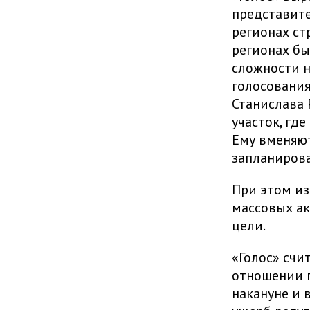
представите
регионах ст
регионах бы
сложности н
голосования
Станислава 
участок, гд
Ему вменяют
запланирова
При этом из
массовых ак
цели.
«Голос» счи
отношении 
накануне и 