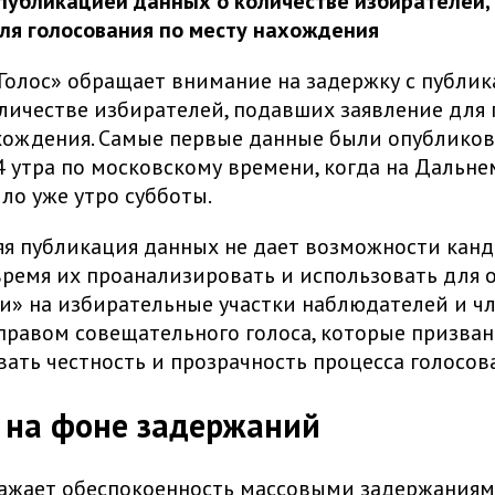
публикацией данных о количестве избирателей,
ля голосования по месту нахождения
олос» обращает внимание на задержку с публи
личестве избирателей, подавших заявление для 
хождения. Самые первые данные были опублико
 4 утра по московскому времени, когда на Дальне
ло уже утро субботы.
яя публикация данных не дает возможности кан
ремя их проанализировать и использовать для 
и» на избирательные участки наблюдателей и ч
правом совещательного голоса, которые призва
ать честность и прозрачность процесса голосов
на фоне задержаний
ражает обеспокоенность массовыми задержания