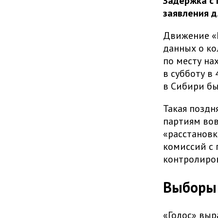
Задержка с 
заявления д
Движение «Г
данных о ко
по месту на
в субботу в
в Сибири бы
Такая поздн
партиям вов
«расстановк
комиссий с 
контролиров
Выборы 
«Голос» вы