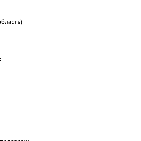
бласть)
х