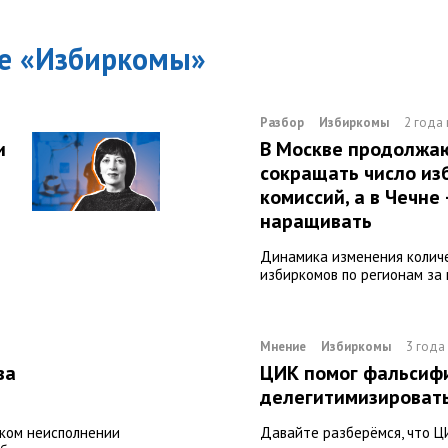
е «
Избиркомы
»
Разбор
Избиркомы
2 года
и
В Москве продолжа
й
сокращать число и
комиссий, а в Чечне
наращивать
Динамика изменения колич
избиркомов по регионам за
Мнение
Избиркомы
3 года
ва
ЦИК помог фальсифи
делегитимизироват
ском неисполнении
Давайте разберёмся, что Ц