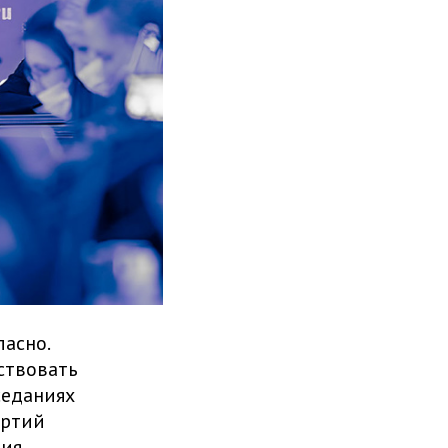
ласно.
тствовать
седаниях
артий
ния