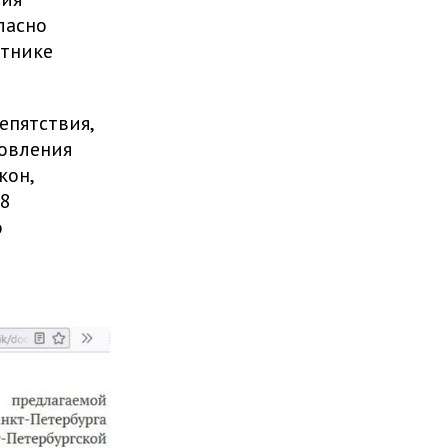
ласно
стнике
епятствия,
новления
кон,
-8
о