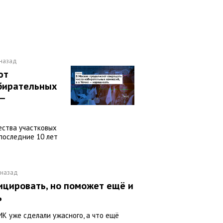
 назад
ют
збирательных
 —
ества участковых
 последние 10 лет
 назад
цировать, но поможет ещё и
ь
ИК уже сделали ужасного, а что ещё