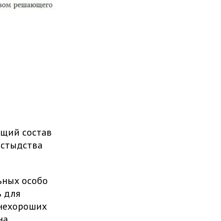
ущий состав
сстыдства
ьных особо
 для
 нехороших
на