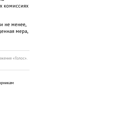
х комиссиях
 не менее,
денная мера,
жения «Голос».
орникам