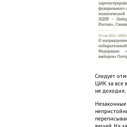
Следует отм
ЦИК за все 
не доходил.
Незаконные 
непристойн
переписыван
вещей. На з