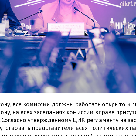
кону, все комиссии должны работать открыто и г
кону, на всех заседаниях комиссии вправе прису
 Согласно утвержденному ЦИК регламенту на за
утствовать представители всех политических п
 от наличия депутатов в Госдуме), а сами заседа