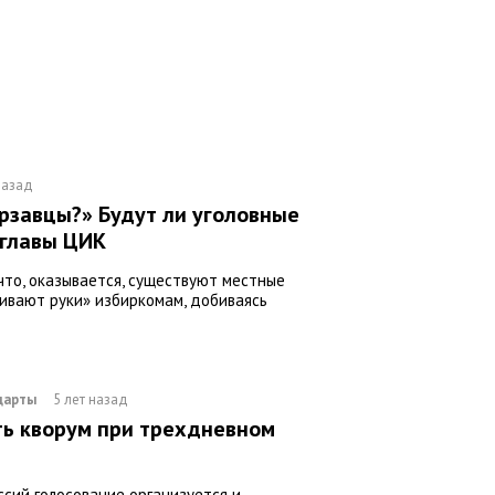
назад
ерзавцы?» Будут ли уголовные
 главы ЦИК
что, оказывается, существуют местные
чивают руки» избиркомам, добиваясь
дарты
5 лет назад
ть кворум при трехдневном
ссий голосование организуется и