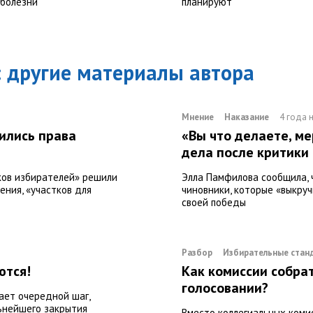
 болезни
планируют
: другие материалы автора
Мнение
Наказание
4 года 
ились права
«Вы что делаете, м
дела после критики
ков избирателей» решили
Элла Памфилова сообщила, 
ения, «участков для
чиновники, которые «выкру
своей победы
Разбор
Избирательные стан
ются!
Как комиссии собра
голосовании?
ает очередной шаг,
льнейшего закрытия
Вместо коллегиальных коми