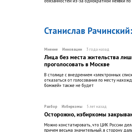
обязанностей из-за однократной неявки по
Станислав Рачинский
Мнение
Инновации
3 года назад
Лица без места жительства лиш
проголосовать в Москве
В столице с внедрением «электронных спис
отказаться от голосования по месту нахожд
бомжей» также не будет
Разбор
Избиркомы
5 лет назад
Осторожно, избиркомы закрыва
Можно констатировать, что ЦИК России дел
причем весьма значительный, в сторону да