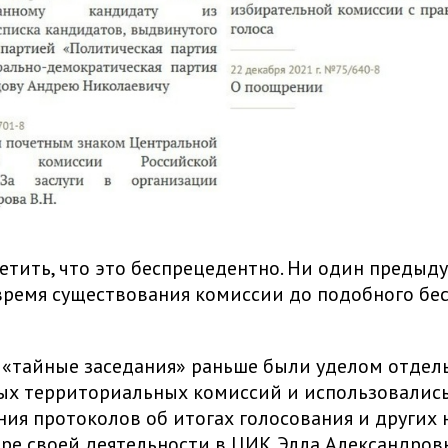
етить, что это беспрецедентно. Ни один предыд
время существования комиссии до подобного бе
«тайные заседания» раньше были уделом отдел
ых территориальных комиссий и использовались
ия протоколов об итогах голосования и других
аре своей деятельности в ЦИК Элла Александров