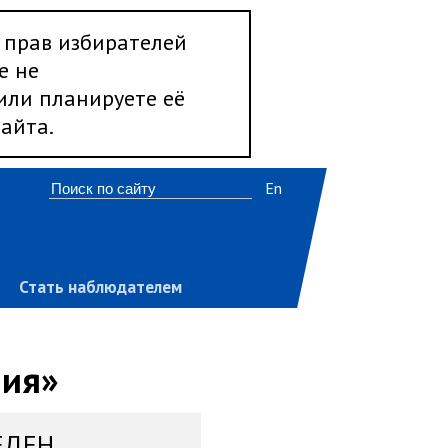
 прав избирателей
е не
 или планируете её
айта.
En
Стать наблюдателем
ния»
ЕДЕН,