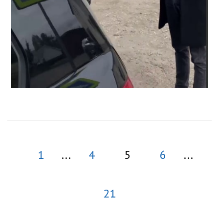
1
...
4
5
6
...
21