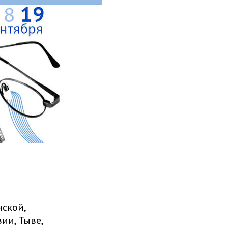
нской,
ии, Тыве,