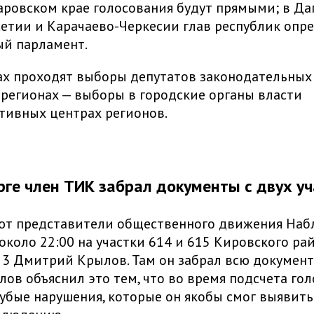
аровском крае голосования будут прямыми; в Даг
етии и Карачаево-Черкесии глав республик опр
ый парламент.
ах проходят выборы депутатов законодательных
1 регионах — выборы в городские органы власти
тивных центрах регионов.
рге член ТИК забрал документы с двух уч
ют представители общественного движения На
 около 22:00 на участки 614 и 615 Кировского ра
 3 Дмитрий Крылов. Там он забрал всю докумен
ылов объяснил это тем, что во время подсчета го
убые нарушения, которые он якобы смог выявить