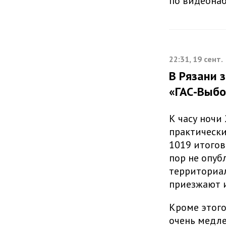
по видеона
22:31, 19 сент.
В Рязани 
«ГАС-Выб
К часу ночи
практически
1019 итогов
пор не опуб
территориа
приезжают 
Кроме этого
очень медле