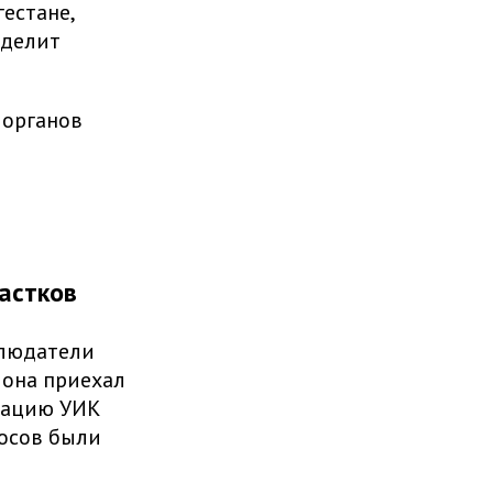
естане,
еделит
 органов
астков
блюдатели
йона приехал
тацию УИК
лосов были