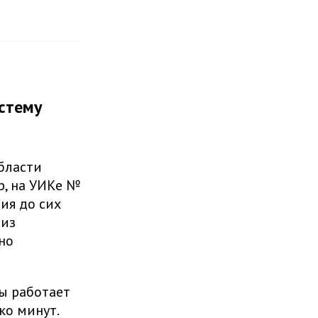
истему
области
р, на УИКе №
ия до сих
 из
но
ы работает
ко минут.