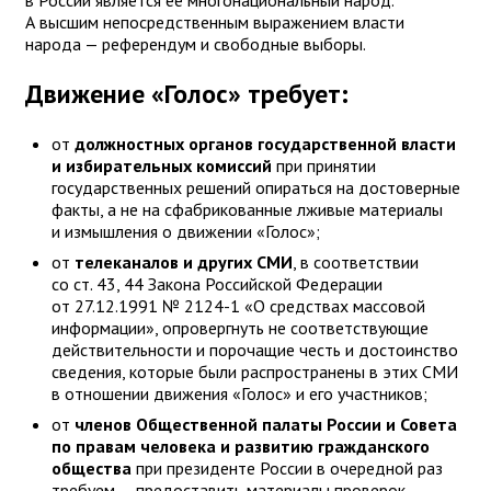
в России является ее многонациональный народ.
А высшим непосредственным выражением власти
народа — референдум и свободные выборы.
Движение «Голос» требует:
от
должностных органов государственной власти
и избирательных комиссий
при принятии
государственных решений опираться на достоверные
факты, а не на сфабрикованные лживые материалы
и измышления о движении «Голос»;
от
телеканалов и других СМИ
, в соответствии
со ст. 43, 44 Закона Российской Федерации
от 27.12.1991 № 2124-1 «О средствах массовой
информации», опровергнуть не соответствующие
действительности и порочащие честь и достоинство
сведения, которые были распространены в этих СМИ
в отношении движения «Голос» и его участников;
от
членов Общественной палаты России и Совета
по правам человека и развитию гражданского
общества
при президенте России в очередной раз
требуем — предоставить материалы проверок,