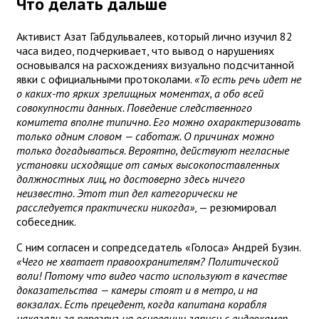
Что делать дальше
Активист Азат Габдульвалеев, который лично изучил 82
часа видео, подчеркивает, что вывод о нарушениях
основывался на расхождениях визуально подсчитанной
явки с официальными протоколами.
«То есть речь идет не
о каких-то ярких зрелищных моментах, а обо всей
совокупности данных. Поведение следственного
комитета вполне типично. Его можно охарактеризовать
только одним словом — саботаж. О причинах можно
только догадываться. Вероятно, действуют негласные
установки исходящие от самых высокопоставленных
должностных лиц, но достоверно здесь ничего
неизвестно. Этот тип дел категорически не
расследуется практически никогда»
, — резюмировал
собеседник.
С ним согласен и сопредседатель «Голоса» Андрей Бузин.
«Чего не хватает правоохранителям? Политической
воли! Потому что видео часто используют в качестве
доказательства — камеры стоят и в метро, и на
вокзалах. Есть прецедент, когда капитана корабля
наказали за перегруз на основании записи с видеокамер.