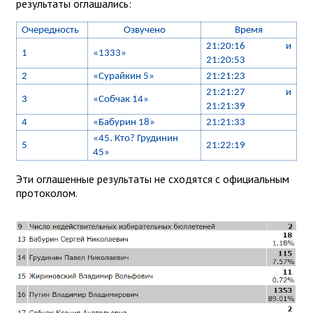
результаты оглашались:
Очередность
Озвучено
Время
21:20:16 и
1
«1333»
21:20:53
2
«Сурайкин 5»
21:21:23
21:21:27 и
3
«Собчак 14»
21:21:39
4
«Бабурин 18»
21:21:33
«45. Кто? Грудинин
5
21:22:19
45»
Эти оглашенные результаты не сходятся с официальным
протоколом.