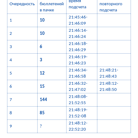
Время
Очередность
бюллетеней
повторного
подсчета
в пачке
подсчета
21:45:46-
1
10
21:46:09
21:46:14-
2
10
21:46:24
21:46:18-
3
6
21:46:29
21:46:19-
4
3
21:46:23
21:46:34-
21:48:21-
5
12
21:46:58
21:48:43
21:46:32-
21:48:12-
6
15
21:47:02
21:48:50
21:48:08-
7
144
21:52:55
21:48:19-
8
85
21:52-08
21:48:12-
9
?
22:52:20