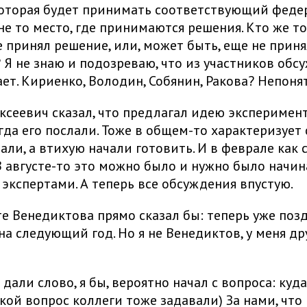
которая будет принимать соответствующий фед
не то место, где принимаются решения. Кто же то
 принял решение, или, может быть, еще не принял
 Я не знаю и подозреваю, что из участников обс
ает. Кириенко, Володин, Собянин, Ракова? Непоня
ксеевич сказал, что предлагал идею эксперимен
Тогда его послали. Тоже в общем-то характеризует
али, а втихую начали готовить. И в феврале как 
. В августе-то это можно было и нужно было начин
 экспертами. А теперь все обсуждения впустую.
те Венедиктова прямо сказал бы: теперь уже позд
на следующий год. Но я не Венедиктов, у меня др
 дали слово, я бы, вероятно начал с вопроса: куд
акой вопрос коллеги тоже задавали) За нами, что 