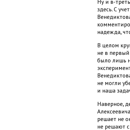
Ну и в-треть
здесь. С уч
Венедиктова
комментиров
надежда, чт
В целом кру
не в первый
было лишь н
эксперимент
Венедиктова
не могли уб
и наша зада
Наверное, д
Алексеевича
решает не он
не решают с