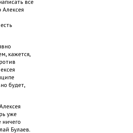
 написать все
о Алексея
 есть
явно
м, кажется,
против
ексея
нципе
но будет,
Алексея
рь уже
е ничего
ай Булаев.