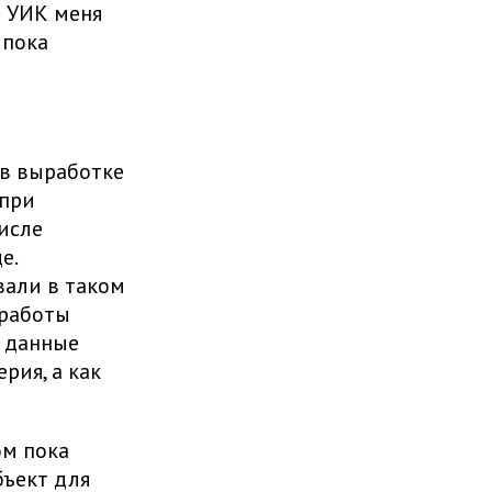
о УИК меня
 пока
 в выработке
 при
числе
е.
вали в таком
 работы
 данные
рия, а как
ом пока
бъект для