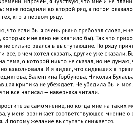
времени. Впрочем, я чувствую, что мне и не план
ь: меня посадили во второй ряд, а потом оказалос
тех, кто в первом ряду.
ю, что если бы я очень рьяно требовал слова, мн
, которых мне явно не хватило бы). Так что прих
 я не сильно рвался в выступающие. По ряду причи
и все, о чем хотел сказать, другие уже сказали. Б
а тема, о которой никто не сказал, но не думаю,
ьно взволновала. И я видел, что сидевших в пре
недиктова, Валентина Горбунова, Николая Булаева
авшая критика не убеждает. Не убедила бы и моя.
очти все написал — наверняка читали.
простите за самомнение, но когда мне на таких 
ва, у меня возникает соответствующее мнение о 
. И потому желание выступать снижается.