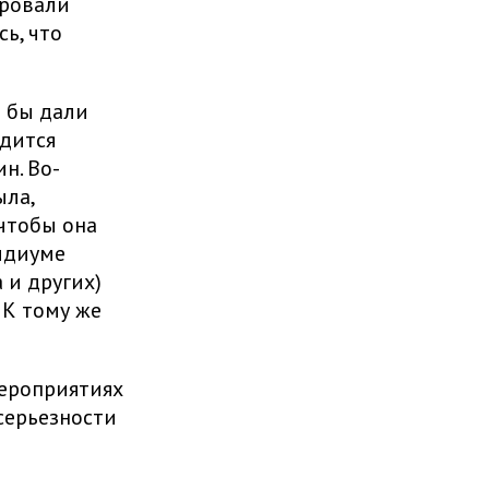
ировали
ь, что
е бы дали
одится
н. Во-
ыла,
 чтобы она
зидиуме
 и других)
 К тому же
мероприятиях
серьезности