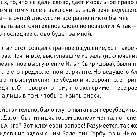
их, то, что не дали слово, дает моральное право
етом в том числе и заключительной речи ведущег
 — в очной дискуссии все равно никто бы мне
ать заключительное слово не позволил. А так —
о последнее слово будет за мной.
глый стол создал странное ощущение, хот такое 
 раз. Почти все, выступавшие из зала (исключение
евнятное выступление Ильи Свиридова), были 
а в его предложенном варианте. Но ведущего Ал
 эти выступления не убедили и, вероятно, в при
едить. Он говорил о том, что эксперимент все рав
ча лишь в том, чтобы снизить риски.
ействительно, было глупо пытаться переубедить 
. Да, он был инициатором эксперимента, но тепе
. А кто? Вот ключевой вопрос! Разумеется, так ж
идевшие рядом с ним Валентин Горбунов и Никол