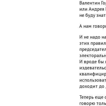
Валентин Го
или Андрея Б
не буду зна
А нам говор
И не надо н
этих правил
председател
электоральн
И вроде бы 
издевательс
квалифицир
использоват
доходит до д
Теперь еще 
говорю толь