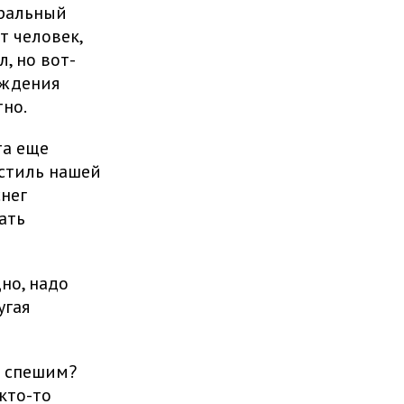
еральный
т человек,
, но вот-
уждения
тно.
та еще
 стиль нашей
снег
ать
но, надо
угая
а спешим?
кто-то