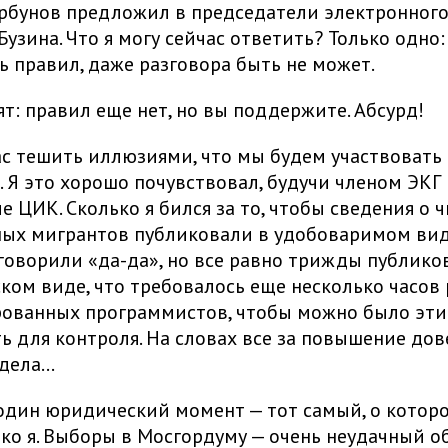
рбунов предложил в председатели электронног
узина. Что я могу сейчас ответить? Только одно:
ть правил, даже разговора быть не может.
ят: правил еще нет, но вы поддержите. Абсурд!
ас тешить иллюзиями, что мы будем участвовать
. Я это хорошо почувствовал, будучи членом ЭКГ
е ЦИК. Сколько я бился за то, чтобы сведения о 
ых мигрантов публиковали в удобоваримом вид
говорили «да-да», но все равно трижды публико
ком виде, что требовалось еще несколько часов
ованных программистов, чтобы можно было эти
ь для контроля. На словах все за повышение дове
ела...
один юридический момент — тот самый, о котор
ко я. Выборы в Мосгордуму — очень неудачный о