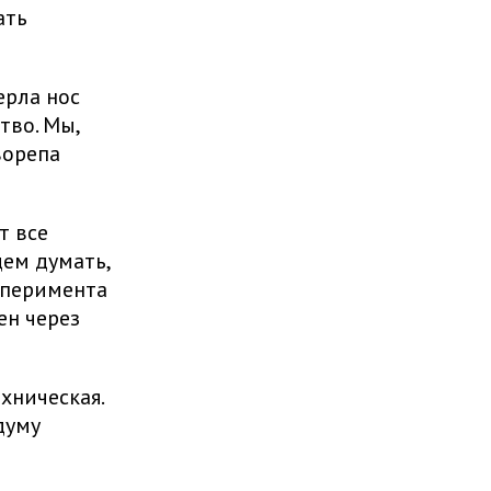
ать
ерла нос
тво. Мы,
ворепа
т все
ем думать,
ксперимента
ен через
хническая.
думу