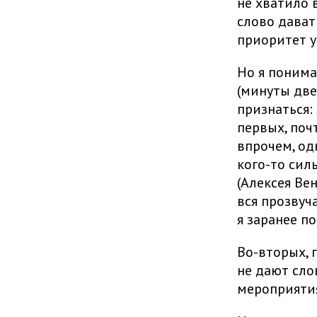
не хватило 
слово дават
приоритет у 
Но я понима
(минуты две
признаться:
первых, почт
впрочем, одн
кого-то сил
(Алексея Ве
вся прозвуч
я заранее п
Во-вторых, 
не дают сло
мероприятия