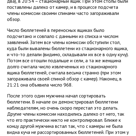
два), в 20:54 – стационарный ящик. При этом столы были
поставлены далеко от камер, и в процессе подсчета
члены комиссии своими спинами часто загораживали
обзор.
Число бюллетеней в переносных ящиках было
подсчитано и совпало с данными из списка и числом
заявлений. Затем все члены комиссии обступили стол,
куда были вывалены бюллетени из стационарного ящика,
и что-то делали (видимо, складывали их все в одну кучу).
Потом все отошли подальше и сели, а та же женщина
долго считала число извлеченных из стационарного
ящика бюллетеней, считала весьма странно (при этом
загораживала своей спиной обзор с камер). Наконец, в
21:21 она объявила число 968.
После этого один мужчина начал сортировать
бюллетени. В начале он демонстрировал бюллетени
наблюдателям, но очень скоро перестал это делать.
Другие члены комиссии находились далеко от него, так
что его практически никто не контролировал. Ближе к
концу другой мужчина встал так, что с камеры не была
видна куча не рассортированных бюллетеней. При этом у