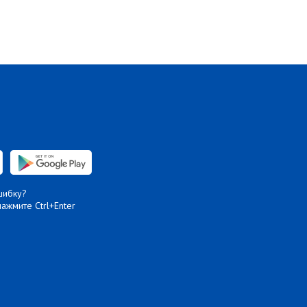
шибку?
нажмите Ctrl+Enter