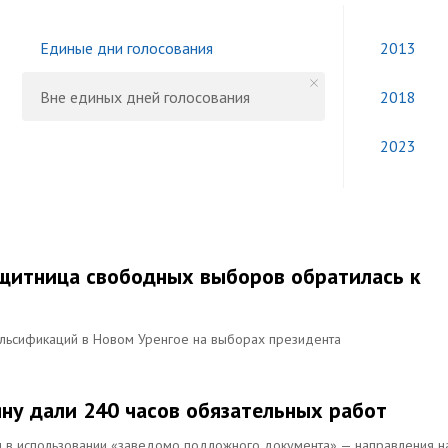
Единые дни голосования
2013
Вне единых дней голосования
2018
2023
защитница свободных выборов обратилась к
альсификаций в Новом Уренгое на выборах президента
ну дали 240 часов обязательных работ
м в использовании «заведомо подложного документа» — направления н