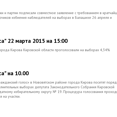
ики и партии подписали совместное заявление с требованием в кратчай
казчиков избиения наблюдателей на выборах в Балашихе 26 апреля и
са" 22 марта 2015 на 15:00
города Кирова Кировской области проголосовали на выборах 4,34%
а" на 10.00
ражданский голос» в Нововятском районе города Кирова посетят поряд
олнительных выборах депутата Законодательного Собрания Кировской
датному избирательному округу № 19. Процедура голосования проход
 на участки.