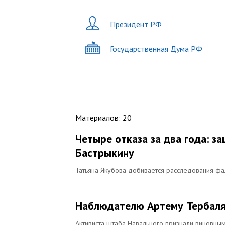
Президент РФ
Государственная Дума РФ
Материалов
:
20
Четыре отказа за два года: 
Бастрыкину
Татьяна Якубова добивается расследования ф
Наблюдателю Артему Тербаля
Активиста штаба Навального признали виновны