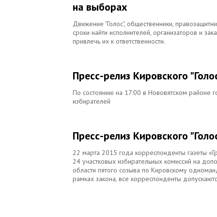
на выборах
Движение "Голос", общественники, правозащитн
сроки найти исполнителей, организаторов и за
привлечь их к ответственности.
Пресс-релиз Кировского "Голо
По состоянию на 17:00 в Нововятском районе 
избирателей
Пресс-релиз Кировского "Голос
22 марта 2015 года корреспонденты газеты «Г
24 участковых избирательных комиссий на доп
области пятого созыва по Кировскому одноман
рамках закона, все корреспонденты допускаются