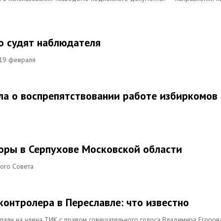
то судят наблюдателя
 19 февраля
ела о воспрепятствовании работе избиркомов
оры в Серпухове Московской области
кого Совета
онтролера в Переславле: что известно
пали на члена ТИК с правом совещательного голоса Владимира Егоров