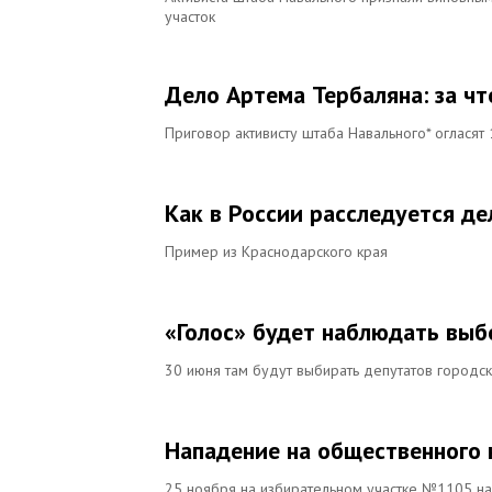
участок
Дело Артема Тербаляна: за ч
Приговор активисту штаба Навального* огласят
Как в России расследуется д
Пример из Краснодарского края
«Голос» будет наблюдать выб
30 июня там будут выбирать депутатов городс
Нападение на общественного к
25 ноября на избирательном участке №1105 на