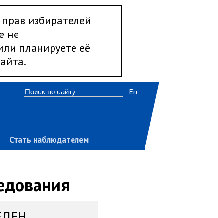
 прав избирателей
е не
 или планируете её
айта.
En
Стать наблюдателем
ледования
ЕДЕН,