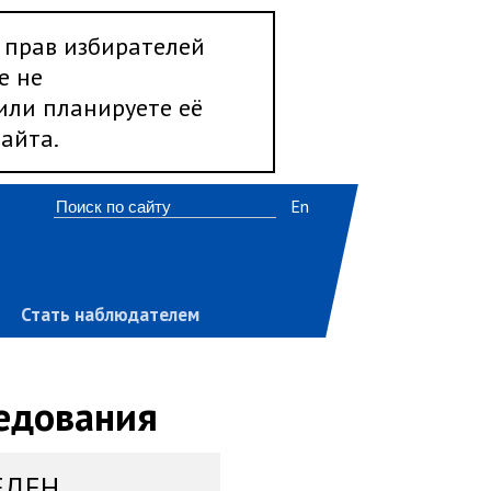
 прав избирателей
е не
 или планируете её
айта.
En
Стать наблюдателем
ледования
ЕДЕН,