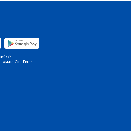
шибку?
нажмите Ctrl+Enter