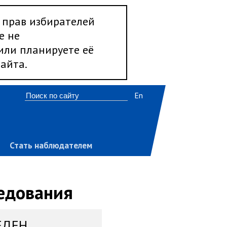
 прав избирателей
е не
 или планируете её
айта.
En
Стать наблюдателем
ледования
ЕДЕН,