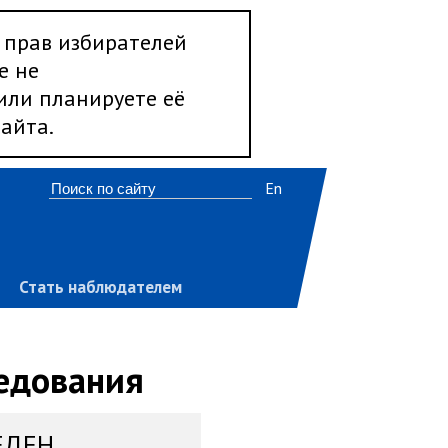
 прав избирателей
е не
 или планируете её
айта.
En
Стать наблюдателем
ледования
ЕДЕН,