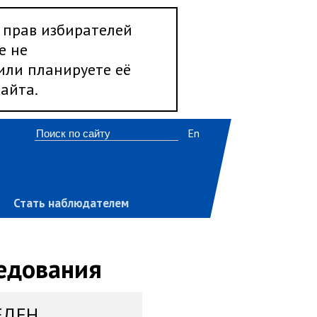
 прав избирателей
е не
 или планируете её
айта.
En
Стать наблюдателем
ледования
ЕДЕН,