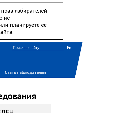
 прав избирателей
е не
 или планируете её
айта.
En
Стать наблюдателем
ледования
ЕДЕН,