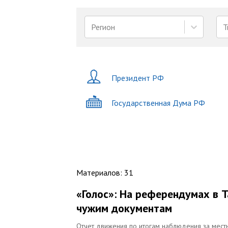
Регион
Т
Президент РФ
Государственная Дума РФ
Материалов
:
31
«Голос»: На референдумах в 
чужим документам
Отчет движения по итогам наблюдения за мес