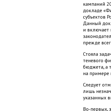
кампаний 20
докладе «Ф
субъектов Р
Данный док
и включает 
законодател
прежде всег
Стояла зада
теневого фи
бюджета, а 
на примере 
Следует отм
лишь незнач
указанных в
Во-первых, 