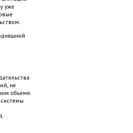
у уже
совые
ьством.
годняшний
дательства
ий, не
ном объеме.
 системы
й.