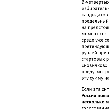
В-четвертых
избирательн
кандидатов 
предельный
на предстоя
момент сост
среде уже с
претендующе
рублей при 
стартовых р
«новичков».
предусмотр
эту сумму н
Если эта си
России появ
несколько 
голосования