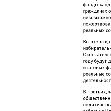
фонды канди
гражданах о
невозможно.
пожертвова
реальных со
Во-вторых, 
избирательн
Окончательн
году будут 
итоговых фи
реальные со
деятельност
В-третьих, 
общественн
политически