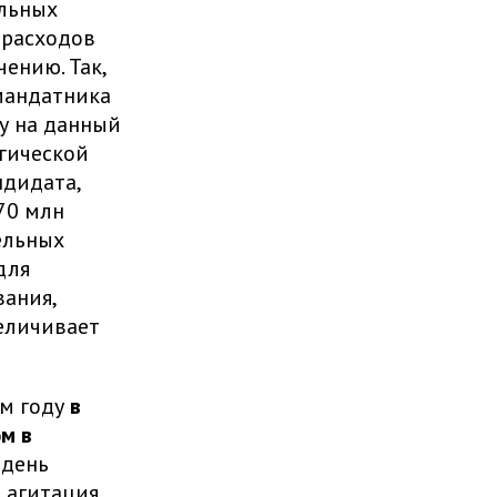
альных
 расходов
ению. Так,
мандатника
у на данный
огической
ндидата,
70 млн
ельных
для
вания,
еличивает
ом году
в
м в
 день
 агитация