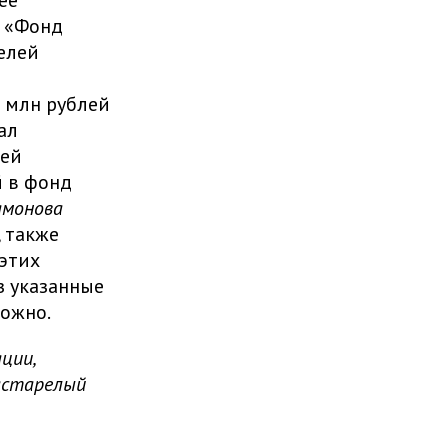
 ее
й «Фонд
елей
 млн рублей
ал
лей
й в фонд
амонова
 также
этих
з указанные
ожно.
ции,
астарелый