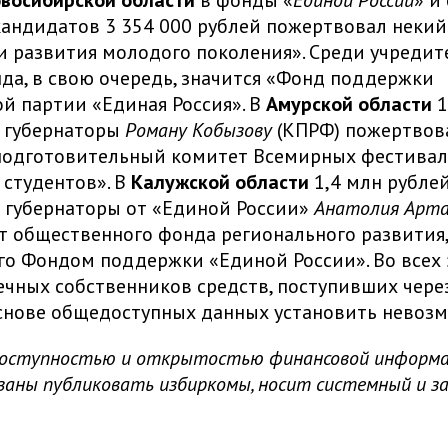
восибирской области
в фонды «
Единой России
» и
андидатов 3 354 000 рублей пожертвовал неки
 развития молодого поколения». Среди учредит
да, в свою очередь, значится «Фонд поддержки
й партии «Единая Россия». В
Амурской области
1
в губернаторы
Роману Кобызову
(КПРФ) пожертвов
подготовительный комитет Всемирных фестива
студентов». В
Калужской области
1,4 млн рубле
 губернаторы от «Единой России»
Анатолия Арт
т общественного фонда регионального развития,
о Фондом поддержки «Единой России». Во всех 
нечных собственников средств, поступивших чере
снове общедоступных данных установить невозм
доступностью и открытостью финансовой информа
заны публиковать избиркомы, носит системный и з