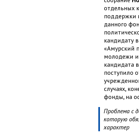
собрание
Но
отдельных к
поддержки и
данного фон
политическо
кандидату 
«Амурский 
молодежи и 
кандидата в
поступило о
учрежденног
случаях, ко
фонды, на о
Проблема с 
которую обя
характер