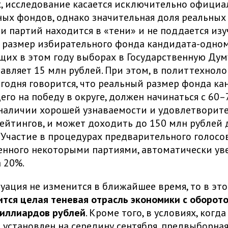
, исследование касается исключительно офици
ых фондов, однако значительная доля реальных
и партий находится в «тени» и не поддается изуч
 размер избирательного фонда кандидата-одно
щих в этом году выборах в Государственную Дум
авляет 15 млн рублей. При этом, в политтехнол
егодня говорится, что реальный размер фонда ка
го на победу в округе, должен начинаться с 60–
наличии хорошей узнаваемости и удовлетворит
ейтингов, и может доходить до 150 млн рублей 
 Участие в процедурах предварительного голосо
енного некоторыми партиями, автоматически ув
а 20%.
туация не изменится в ближайшее время, то в эт
ится целая теневая отрасль экономики с оборото
миллиардов рублей
. Кроме того, в условиях, когда
 установлен на середину сентября, предвыборная