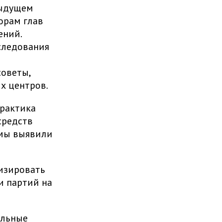
дыдущем
орам глав
ений.
следования
советы,
х центров.
практика
средств
 мы выявили
лизировать
и партий на
ельные