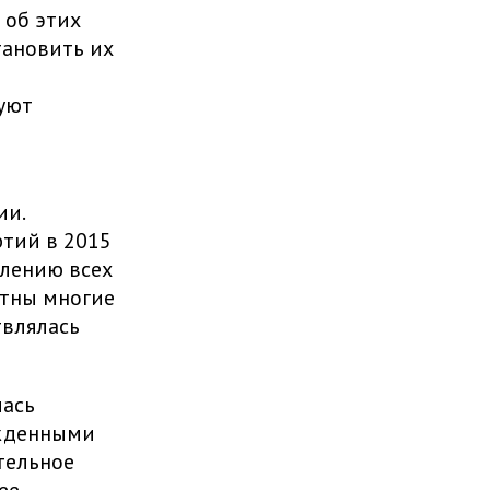
 об этих
тановить их
уют
ии.
тий в 2015
влению всех
стны многие
твлялась
лась
ежденными
тельное