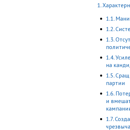
1. Характе
1.1. Ман
1.2. Сис
1.3. Отс
политиче
1.4. Уси
на канди
1.5. Сра
партии
1.6. Пот
и вмешат
кампани
1.7. Соз
чрезвыча