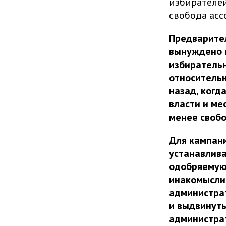
избирателей
свобода асс
Предварите
вынуждено к
избиратель
относительн
назад, когд
власти и ме
менее своб
Для кампани
устанавлива
одобряемую
инакомысли
администрат
и выдвинуты
администрат