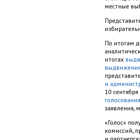
местные вы
Представите
избиратель
По итогам 
аналитичес
итогах
выдв
выдвижения
представите
и админист
10 сентября
голосовани
заявления, 
«Голос» пол
комиссий, п
и партнерск