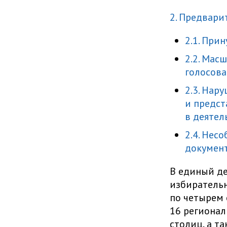
2. Предвари
2.1. При
2.2. Мас
голосова
2.3. Нар
и предст
в деятел
2.4. Нес
документ
В единый де
избирательн
по четырем 
16 регионал
столиц, а т