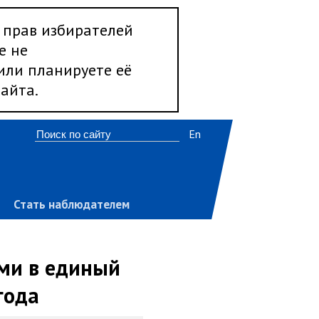
 прав избирателей
е не
 или планируете её
айта.
En
Стать наблюдателем
ми в единый
года