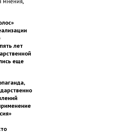
 мнения,
олос»
еализации
е
пять лет
дарственной
лись еще
опаганда,
ударственно
влений
применение
сия»
сто