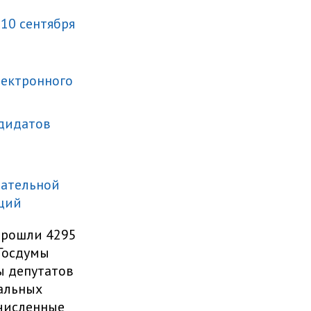
10 сентября
лектронного
ндидатов
рательной
ций
 прошли 4295
Госдумы
ы депутатов
нальных
очисленные