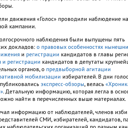
боры.
ли движения «Голос» проводили наблюдение на 
ной кампании.
долгосрочного наблюдения были выпущены пять
ких докладов:
о правовых особенностях нынешн
ижения
и
регистрации
кандидатов в главы регио
 и регистрации
кандидатов в депутаты крупней
льных органов, о
предвыборной агитации
ративной мобилизации
избирателей. В дни голо
 публиковались
экспресс-обзоры
, велась
«Хроник
я»
. Детальную информацию, которая легла в осно
можно найти в перечисленных выше материалах.
учал информацию от наблюдателей, членов изб
редставителей СМИ, избирателей, кандидатов, п
их наблюдательских организаций по разным кан