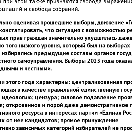
 при этом также признаются свобода выражения
оциаций и свобода собраний.
льно оценивая прошедшие выборы, движение «Г
онстатировать, что ситуация с возможностью р
ных прав граждан значительно ухудшилась даж
о того низкого уровня, который был на выборах 
а избирались предыдущие составы органов госу
стного самоуправления. Выборы 2023 года оказа
одными и честными.
и этого года характерны: централизованная пр
ющая в качестве правильной единственную гос
 идеологию; цензура; силовое подавление проя
я; откровенное и порой даже демонстративное 
ивного ресурса в интересах партии «Единая Рос
х от нее кандидатов; прямое принуждение
ивно зависимых категорий избирателей не про