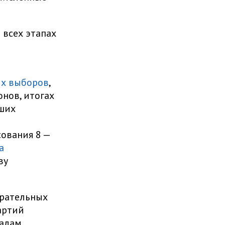
всех этапах
их выборов
,
нов, итогах
ших
сования 8 —
а
ву
ирательных
артий
алам,