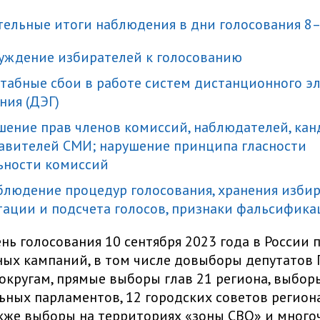
тельные итоги наблюдения в дни голосования 8–
нуждение избирателей к голосованию
штабные сбои в работе систем дистанционного э
ния (ДЭГ)
ушение прав членов комиссий, наблюдателей, ка
авителей СМИ; нарушение принципа гласности
ьности комиссий
облюдение процедур голосования, хранения изби
ации и подсчета голосов, признаки фальсифика
нь голосования 10 сентября 2023 года в России
ых кампаний, в том числе довыборы депутатов 
округам, прямые выборы глав 21 региона, выбор
ьных парламентов, 12 городских советов регио
акже выборы на территориях «зоны СВО» и мног