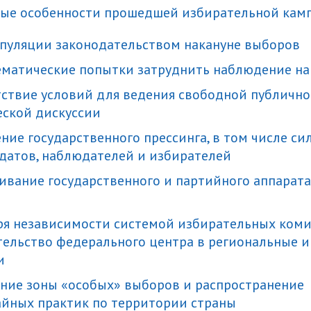
рные особенности прошедшей избирательной кам
ипуляции законодательством накануне выборов
тематические попытки затруднить наблюдение н
утствие условий для ведения свободной публичн
ской дискуссии
ление государственного прессинга, в том числе си
датов, наблюдателей и избирателей
щивание государственного и партийного аппарат
еря независимости системой избирательных ком
ельство федерального центра в региональные и
и
дание зоны «особых» выборов и распространение
йных практик по территории страны