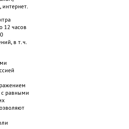
, интернет.
нтра
о 12 часов
30
й, в т. ч.
ями
ссией
ыражением
, с равными
их
позволяют
оли