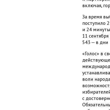
включая, г
За время вы
поступило 2
и 24 минуты
11 сентября
543 — в дни
«Голос» в с
действующе
международ
устанавлив
воли народа
возможностя
избирателей
с достоверн
Обязательн