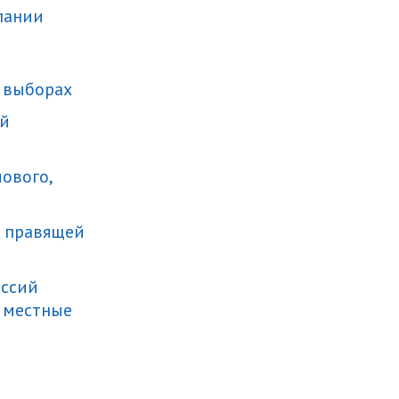
пании
а выборах
ой
лового,
а правящей
иссий
 местные