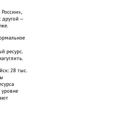
 России»,
 другой —
уже.
нормальное
й ресурс.
агуглить.
ск: 28 тыс.
ды
есурса
 уровне
ают