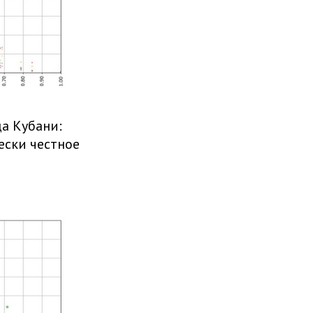
а Кубани:
ески честное