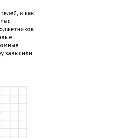
елей, и как
тыс.
бюджетников
овые
ромные
ру завысили