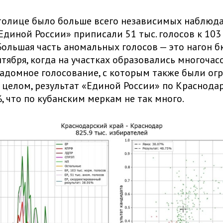
толице было больше всего независимых наблюдат
Единой России» приписали 51 тыс. голосов к 103 
Большая часть аномальных голосов — это нагон 
нтября, когда на участках образовались многочас
надомное голосование, с которым также были ог
 целом, результат «Единой России» по Краснода
%, что по кубанским меркам не так много.