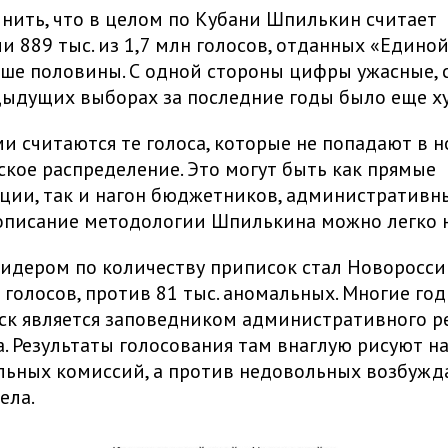
нить, что в целом по Кубани Шпилькин считает
 889 тыс. из 1,7 млн голосов, отданных «Единой
ьше половины. С одной стороны цифры ужасные, с
дыдущих выборах за последние годы было еще х
 считаются те голоса, которые не попадают в 
кое распределение. Это могут быть как прямые
ии, так и нагон бюджетников, административны
писание методологии Шпилькина можно легко н
дером по количеству приписок стал Новороссий
голосов, против 81 тыс. аномальных. Многие го
к является заповедником административного р
. Результаты голосования там внаглую рисуют на
льных комиссий, а против недовольных возбужд
ела.