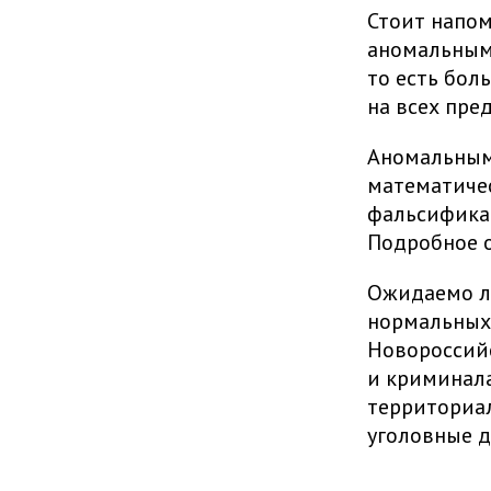
Стоит напом
аномальными
то есть бол
на всех пре
Аномальными
математичес
фальсификац
Подробное о
Ожидаемо ли
нормальных 
Новороссийс
и криминала
территориа
уголовные д