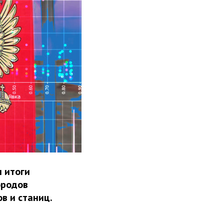
 итоги
ородов
в и станиц.