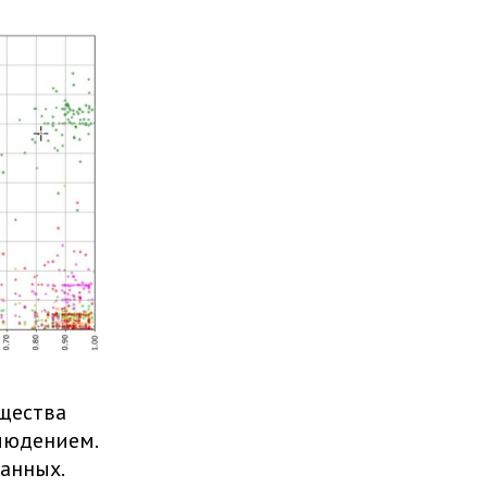
бщества
людением.
ванных.