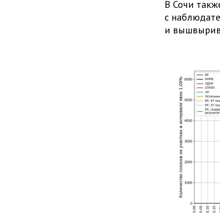
В Сочи так
с наблюдате
и вышвырива