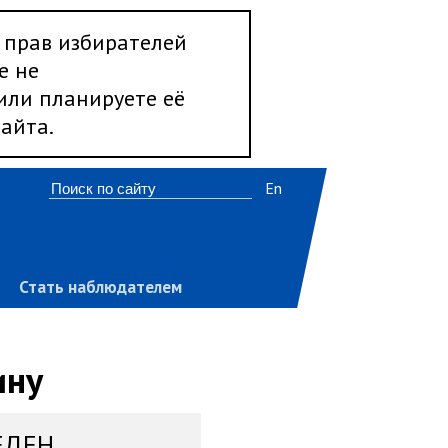
 прав избирателей
е не
 или планируете её
айта.
En
Стать наблюдателем
ину
ЕДЕН,