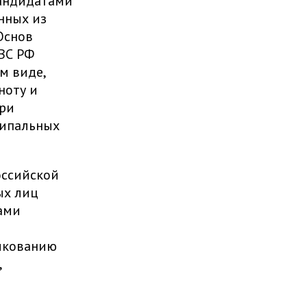
кандидатами
нных из
Основ
 ВС РФ
м виде,
ноту и
при
ципальных
оссийской
ых лиц
ами
икованию
,