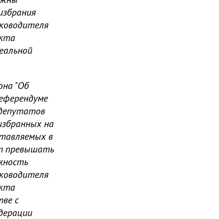
избрания
уководителя
екта
реальной
она "Об
референдуме
 депутатов
избранных на
ставляемых в
ет превышать
лжность
уководителя
екта
тве с
дерации