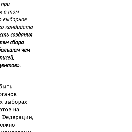
 при
м в том
о выборное
го кандидата
сть создания
тем сбора
большем чем
исей,
центов
».
 быть
рганов
х выборах
тов на
 Федерации,
олжно