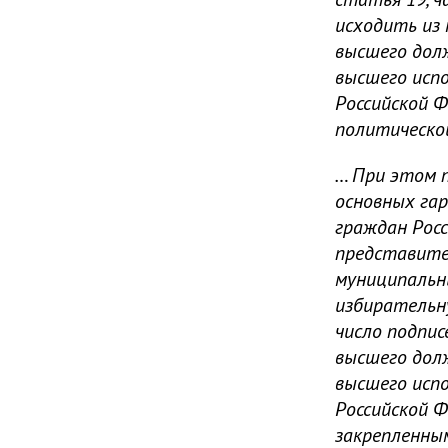
исходить из
высшего дол
высшего исп
Российской Ф
политическо
… При этом п
основных гар
граждан Росс
представител
муниципальн
избирательн
число подпис
высшего дол
высшего исп
Российской Фе
закрепленны