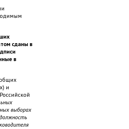
ии
бходимым
вших
атом сданы в
одписи
нные в
б общих
х) и
 Российской
льных
ьных выборах
 должность
уководителя