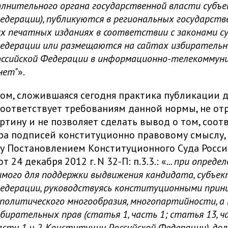
олнительного органа государственной власти субъ
едерации), публикуются в региональных государст
их печатных изданиях в соответствии с законами с
Федерации или размещаются на сайтах избирательн
оссийской Федерации в информационно-телекоммун
нет"
».
ом, сложившаяся сегодня практика публикации 
соответствует требованиям данной нормы, не от
ртину и не позволяет сделать вывод о том, соот
ра подписей конституционно правовому смыслу,
у Постановлением Конституционного Суда Росс
 24 декабря 2012 г. N 32-П: п.3.3.: «
... при опреде
имого для поддержки выдвижения кандидата, субъе
Федерации, руководствуясь конституционными прин
 политического многообразия, многопартийности, а
бирательных прав (статья 1, часть 1; статья 13, ча
асти 1 и 2, Конституции Российской Федерации), до