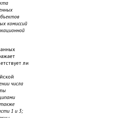
екта
венных
убъектов
ых комиссий
икационной
данных
ражает
ветствует ли
ийской
лении числа
кты
ципами
 также
сти 1 и 3;
лжны