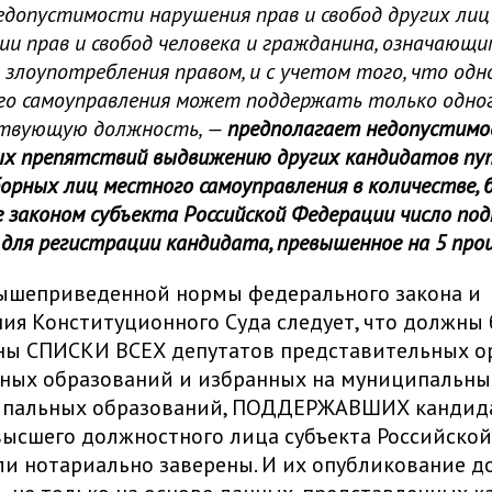
допустимости нарушения прав и свобод других лиц
и прав и свобод человека и гражданина, означающи
 злоупотребления правом, и с учетом того, что одн
го самоуправления может поддержать только одно
ствующую должность, —
предполагает недопустимо
ых препятствий выдвижению других кандидатов пу
орных лиц местного самоуправления в количестве, 
 законом субъекта Российской Федерации число подп
 для регистрации кандидата, превышенное на 5 про
вышеприведенной нормы федерального закона и
ия Конституционного Суда следует, что должны
ны СПИСКИ ВСЕХ депутатов представительных о
ных образований и избранных на муниципальны
ипальных образований, ПОДДЕРЖАВШИХ кандида
ысшего должностного лица субъекта Российской
и нотариально заверены. И их опубликование д