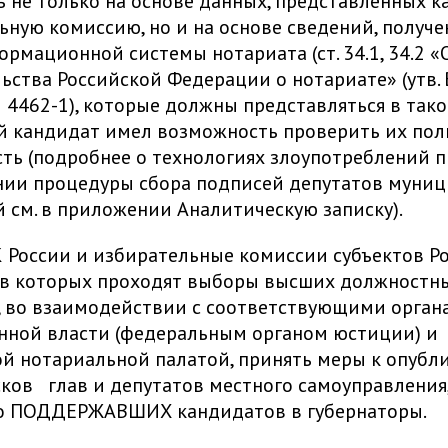
 не только на основе данных, представленных 
ьную комиссию, но и на основе сведений, получе
рмационной системы нотариата (ст. 34.1, 34.2 «
ьства Российской Федерации о нотариате» (утв.
N 4462-1), которые должны представляться в тако
 кандидат имел возможность проверить их пол
ть (подробнее о технологиях злоупотреблений 
нии процедуры сбора подписей депутатов муни
 см. в приложении Аналитическую записку).
России и избирательные комиссии субъектов Р
 в которых проходят выборы высших должностн
, во взаимодействии с соответствующими орган
нной власти (федеральным органом юстиции) и
й нотариальной палатой, принять меры к опубл
ков глав и депутатов местного самоуправления
о ПОДДЕРЖАВШИХ кандидатов в губернаторы.