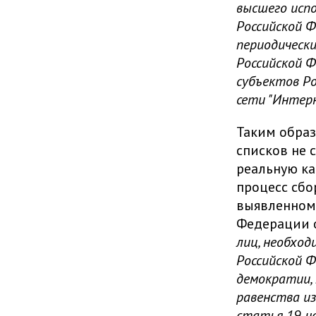
высшего исп
Российской Ф
периодическ
Российской 
субъектов Р
сети "Интер
Таким образ
списков не 
реальную ка
процесс сбо
выявленном
Федерации от
лиц, необход
Российской 
демократии,
равенства из
статья 19, ч