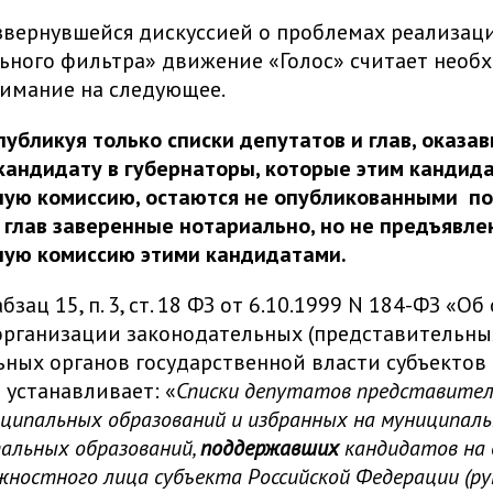
азвернувшейся дискуссией о проблемах реализац
ьного фильтра» движение «Голос» считает нео
нимание на следующее.
убликуя только списки депутатов и глав, оказа
андидату в губернаторы, которые этим кандид
ную комиссию, остаются не опубликованными п
 глав заверенные нотариально, но не предъявле
ную комиссию этими кандидатами.
зац 15, п. 3, ст. 18 ФЗ от 6.10.1999 N 184-ФЗ «О
рганизации законодательных (представительны
ных органов государственной власти субъектов
устанавливает: «
Списки депутатов представите
иципальных образований и избранных на муниципал
пальных образований,
поддержавших
кандидатов на
жностного лица субъекта Российской Федерации (р