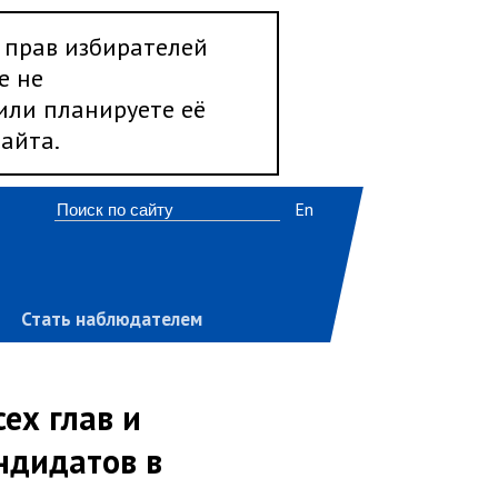
 прав избирателей
е не
 или планируете её
айта.
En
Стать наблюдателем
ех глав и
ндидатов в