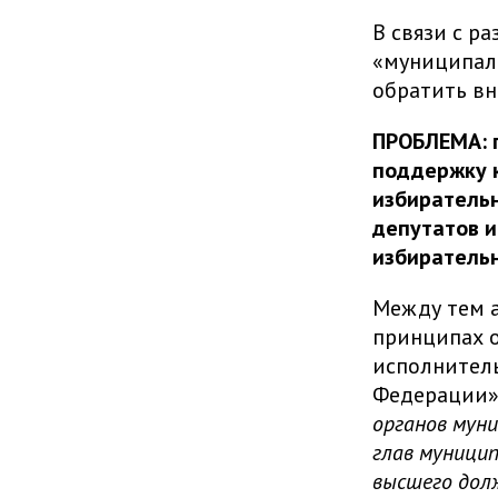
В связи с р
«муниципал
обратить в
ПРОБЛЕМА: п
поддержку к
избиратель
депутатов и
избиратель
Между тем аб
принципах о
исполнитель
Федерации» 
органов мун
глав муници
высшего дол