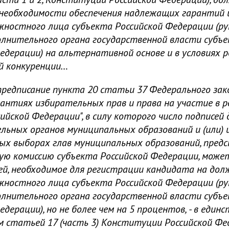
 необходимости обеспечения надлежащих гарантий 
жностного лица субъекта Российской Федерации (р
олнительного органа государственной власти субъ
едерации) на альтернативной основе и в условиях 
й конкуренции…
редписание пункта 20 статьи 37 Федерального зак
антиях избирательных прав и права на участие в 
ийской Федерации", в силу которого число подписей
ьных органов муниципальных образований и (или) 
ых выборах глав муниципальных образований, пред
ую комиссию субъекта Российской Федерации, мож
ей, необходимое для регистрации кандидата на до
жностного лица субъекта Российской Федерации (р
олнительного органа государственной власти субъ
дерации), но не более чем на 5 процентов, - в единс
м статьей 17 (часть 3) Конституции Российской Фе