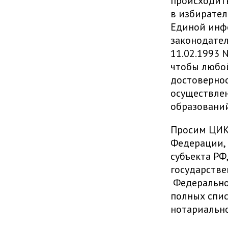
происходить
в избирател
Единой инфо
законодател
11.02.1993 
чтобы любой
достовернос
осуществле
образований
Просим ЦИК 
Федерации,
субъекта РФ
государстве
Федерально
полных спис
нотариальн