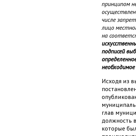
принципом не
осуществлени
числе запрет
лицо местно
на соответ
искусственн
подписей выб
определенное
необходимое
Исходя из 
постановлен
опубликова
муниципаль
глав муниц
должность в
которые был