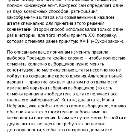
полном консенсусе элит. Конгресс сам определяет один
из двух возможных способов: ратификация
заксобраниями штатов или созываемыми в каждом
штате специально для принятия этого решения
конвентами. Второй способ использовался только один
раз в истории, для того чтобы принять XXI поправку,
которая отменяла ранее принятую XVIII («Сухой закон»).
По описанным выше причинам изменить правила
выборов Президента крайне сложно – чтобы полностью
отменить коллегию выборщиков нужно менять
конституцию, но малочисленные штаты несомненно не
пойдут на сокращение своего влияния. Альтернативный
вариант – принятие каждым штатом по отдельности
изменений порядка избрания выборщиков (то есть
отмены принципа «победитель в штате получает все
голоса его выборщиков»). Кстати, два штата, Мэн и
Небраска, уже дробят голоса своих выборщиков, однако
оба они являются относительно небольшими по
численности населения. Таким же путем могли бы пойти и
другие штаты, но здесь потребуются негласные
договоренности, чтобы это синхронно делали все