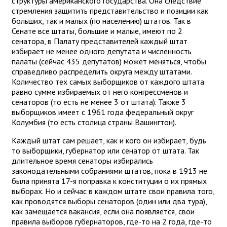
структуры американского государства. Она следствие
стремления защитить представительство и позиции как
больших, так и малых (по населению) штатов. Так в
Сенате все штаты, большие и малые, имеют по 2
сенатора, в Палату представителей каждый штат
избирает не менее одного депутата и численность
палаты (сейчас 435 депутатов) может меняться, чтобы
справедливо распределить округа между штатами.
Количество тех самых выборщиков от каждого штата
равно сумме избираемых от него конгрессменов и
сенаторов (то есть не менее 3 от штата). Также 3
выборщиков имеет с 1961 года федеральный округ
Колумбия (то есть столица страны Вашингтон).
Каждый штат сам решает, как и кого он избирает, будь
то выборщики, губернатор или сенатор от штата. Так
длительное время сенаторы избирались
законодательными собраниями штатов, пока в 1913 не
была принята 17-я поправка к конституции о их прямых
выборах. Но и сейчас в каждом штате свои правила того,
как проводятся выборы сенаторов (один или два тура),
как замещается вакансия, если она появляется, свои
правила выборов губернаторов, где-то на 2 года, где-то