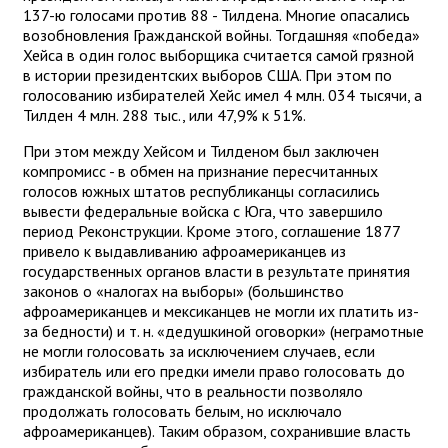
137-ю голосами против 88 - Тилдена. Многие опасались
возобновления Гражданской войны. Тогдашняя «победа»
Хейса в один голос выборщика считается самой грязной
в истории президентских выборов США. При этом по
голосованию избирателей Хейс имел 4 млн. 034 тысячи, а
Тилден 4 млн. 288 тыс., или 47,9% к 51%.
При этом между Хейсом и Тилденом был заключен
компромисс - в обмен на признание пересчитанных
голосов южных штатов республиканцы согласились
вывести федеральные войска с Юга, что завершило
период Реконструкции. Кроме этого, соглашение 1877
привело к выдавливанию афроамериканцев из
государственных органов власти в результате принятия
законов о «налогах на выборы» (большинство
афроамериканцев и мексиканцев не могли их платить из-
за бедности) и т. н. «дедушкиной оговорки» (неграмотные
не могли голосовать за исключением случаев, если
избиратель или его предки имели право голосовать до
гражданской войны, что в реальности позволяло
продолжать голосовать белым, но исключало
афроамериканцев). Таким образом, сохранившие власть