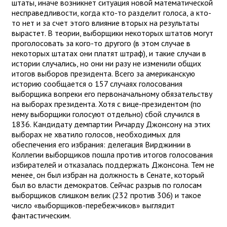
штаты, иначе возникнет ситуация новой математической
несправедливости, когда кто-то разделит голоса, а кто-
то нет и за счет этого влияние вторых на результаты
вырастет. В теории, выборщики некоторых штатов могут
проголосовать за кого-то другого (в этом случае в
некоторых штатах они платят штраф), и такие случаи в
истории случались, но они ни разу не изменили общих
итогов выборов президента. Всего за американскую
историю сообщается о 157 случаях голосования
выборщика вопреки его первоначальному обязательству
на выборах президента. Хотя с вице-президентом (по
нему выборщики голосуют отдельно) сбой случился в
1836. Кандидату демпартии Ричарду Джонсону на этих
выборах не хватило голосов, необходимых для
обеспечения его избрания: делегация Вирджинии в
Коллегии выборщиков пошла против итогов голосования
избирателей и отказалась поддержать Джонсона. Тем не
менее, он был избран на должность в Сенате, который
был во власти демократов. Сейчас разрыв по голосам
выборщиков слишком велик (232 против 306) и такое
число «выборщиков-перебежчиков» выглядит
фантастическим.