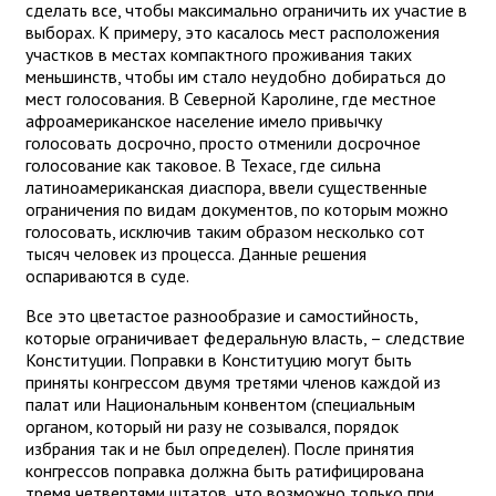
сделать все, чтобы максимально ограничить их участие в
выборах. К примеру, это касалось мест расположения
участков в местах компактного проживания таких
меньшинств, чтобы им стало неудобно добираться до
мест голосования. В Северной Каролине, где местное
афроамериканское население имело привычку
голосовать досрочно, просто отменили досрочное
голосование как таковое. В Техасе, где сильна
латиноамериканская диаспора, ввели существенные
ограничения по видам документов, по которым можно
голосовать, исключив таким образом несколько сот
тысяч человек из процесса. Данные решения
оспариваются в суде.
Все это цветастое разнообразие и самостийность,
которые ограничивает федеральную власть, – следствие
Конституции. Поправки в Конституцию могут быть
приняты конгрессом двумя третями членов каждой из
палат или Национальным конвентом (специальным
органом, который ни разу не созывался, порядок
избрания так и не был определен). После принятия
конгрессов поправка должна быть ратифицирована
тремя четвертями штатов, что возможно только при