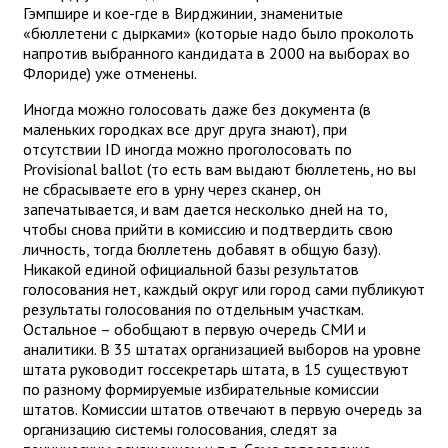
Гэмпшире и кое-где в Вирджинии, знаменитые
«бюллетени с дырками» (которые надо было проколоть
напротив выбранного кандидата в 2000 на выборах во
Флориде) уже отменены.
Иногда можно голосовать даже без документа (в
маленьких городках все друг друга знают), при
отсутствии ID иногда можно проголосовать по
Provisional ballot (то есть вам выдают бюллетень, но вы
не сбрасываете его в урну через сканер, он
запечатывается, и вам дается несколько дней на то,
чтобы снова прийти в комиссию и подтвердить свою
личность, тогда бюллетень добавят в общую базу).
Никакой единой официальной базы результатов
голосования нет, каждый округ или город сами публикуют
результаты голосования по отдельным участкам.
Остальное – обобщают в первую очередь СМИ и
аналитики. В 35 штатах организацией выборов на уровне
штата руководит госсекретарь штата, в 15 существуют
по разному формируемые избирательные комиссии
штатов. Комиссии штатов отвечают в первую очередь за
организацию системы голосования, следят за