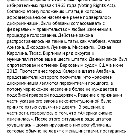
избирательных правах 1965 года (Voting Rights Act).
Согласно этому положению штаты, в которых
афроамериканское население ранее подвергалось
дискриминации, были обязаны согласовывать с
федеральным правительством любые изменения в
процедуре голосования. Действие закона
распространялось на такие штаты, как Алабама, Аляска,
Аризона, Джорджия, Луизиана, Миссисипи, Южная
Каролина, Техас, Виргиния и ряд округов и
муниципалитетов еще в шести штатах. Данный закон был
опротестован и отменен Верховным судом США в июне
2013. Протест внес город Калери в штате Алабама,
представители которого посчитали, что «расизм и
дискриминация являются пережитками прошлого, а
потому чернокожее население более не нуждается в
подобной правовой поддержке». Решение о признании
части указанного закона неконституционной было
принято пятью судьями из девяти. В решении, в
частности, говорилось о том, что «Америка сильно
изменилась». После этого ситуация в ряде штатов
ухудшилась – доминирующие в них республиканцы,
которые обычно не ладят с меньшинствами, постарались