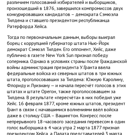
различием голосований избирателей и выборщиков,
произошедший в 1876, завершился компромиссов двух
конкурировавших кандидатов – демократа Сэмюэла
Тилдена и ставшего президентом республиканца
Ратерфорда Хейса.
Тогда по первоначальным данным, выборы выиграл
борец с коррупцией губернатор штата Нью-Йорк
демократ Сэмюэл Тилден. Его оппонент, Хейс, даже
публично в газете New York Sun признал победу
соперника. Однако в условиях страны после Гражданской
войны администрация президента У.Гранта ввела
федеральные войска из северных штатов в три южных
штата, проголосовавших за Тилдена: Южную Каролину,
Флориду и Луизиану — и начала пересчёт голосов в этих
штатах и штате Орегон, также проголосовавшем за
Тилдена. В результате «пересчёта» в них победил уже
Хейс. 16 февраля 1877, кроме южных штатов, президент
Грант в связи с начавшимися волнениями ввёл войска
даже в столицу США – Вашингтон. Конгресс после
непрерывного 18-часового заседания перевесом в один
голос выборщика в 4 часа утра 2 марта 1877 признал
президентом Хейса, а Палата представителей 3 марта