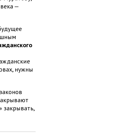
века —
будущее
душным
ражданского
ражданские
овах, нужны
законов
закрывают
» закрывать,