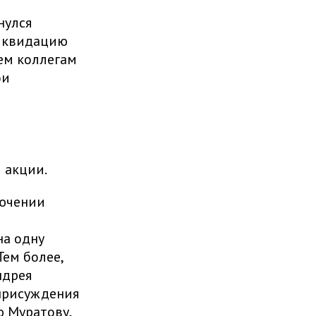
нулся
ликвидацию
ем коллегам
ои
 акции.
лючении
на одну
ем более,
ндрея
 присуждения
 Муратову,