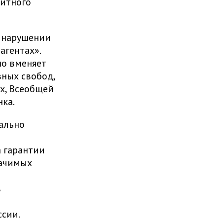
щитного
 нарушении
агентах».
но вменяет
вных свобод,
х, Всеобщей
ка.
ально
а гарантии
начимых
в
ссии.