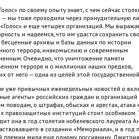
олос» по своему опыту знает, с чем сейчас столк
 — мы тоже проходили через принудительную 
«Голос» и еще четырех организаций. Мы выража
рность и надеемся, что им удастся сохранить св
 бесценные архивы и базы данных по истории
нного террора, инакомыслию и современным
енным. Очевидно, что уничтожение памяти
венном терроре и о миллионах наших предков,
х от него — одна из целей этой государственной
не уже привычных еженедельных новостей о вк
ные агенты» российских граждан и организаций
м поводам, о штрафах, обысках и арестах, атака 
х правозащитных институций стоит особняком. Т
дит она в год столетия нобелевского лауреата А
частвовавшего в создании «Мемориала», и в год
й премии мира еще одному россиянину, Дмитрию