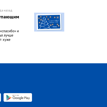
да назад
тупающим
«спасибо» и
ыл лучше
т хуже