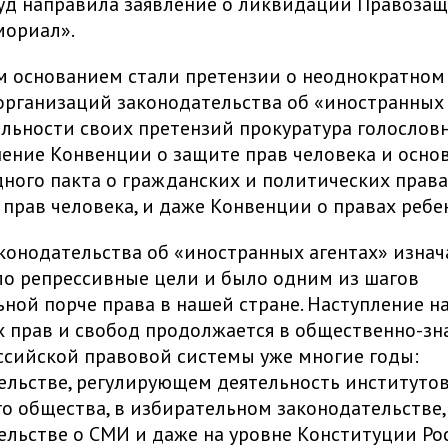
уд направила заявление о ликвидации Правоза
мориал».
 основанием стали претензии о неоднократном
организаций законодательства об «иностранных 
льности своих претензий прокуратура голослов
ение Конвенции о защите прав человека и осно
ого пакта о гражданских и политических права
прав человека, и даже Конвенции о правах ребен
конодательства об «иностранных агентах» изнач
о репрессивные цели и было одним из шагов
ьной порче права в нашей стране. Наступление н
 прав и свобод продолжается в общественно-з
ссийской правовой системы уже многие годы:
ельстве, регулирующем деятельность институто
о общества, в избирательном законодательстве,
ельстве о СМИ и даже на уровне Конституции Ро