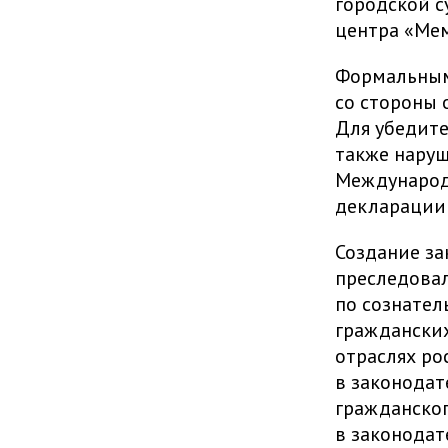
городской с
центра «Ме
Формальным
со стороны 
Для убедите
также наруш
Международн
декларации 
Создание за
преследовал
по сознател
гражданских
отраслях ро
в законодат
гражданског
в законодат