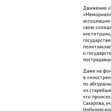
Движение «Г
«Мемориал»
ассоциации 
свою солида
институции,
государстве
политзаключ
о государст
пострадавши
Даже на фо
в «иностран
по абсурдны
из старейши
что происхо
Сахарова, у
Нобелевско