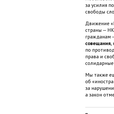
за усилия п
свободы сло
Движение «Г
страны — НК
гражданам 
совещания
,
по противо
права и сво
солидарные
Мы также е
об «иностра
за нарушени
а закон отме