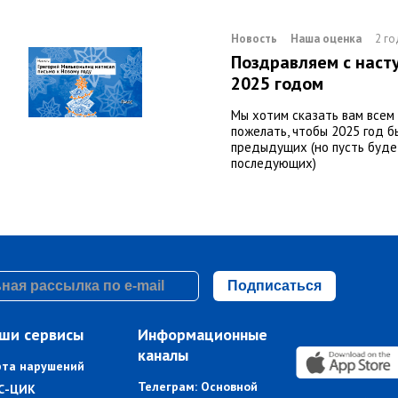
Новость
Наша оценка
2 го
Поздравляем с нас
2025 годом
Мы хотим сказать вам всем 
пожелать, чтобы 2025 год б
предыдущих (но пусть буде
последующих)
Подписаться
ши сервисы
Информационные
каналы
рта нарушений
Телеграм: Основной
С-ЦИК