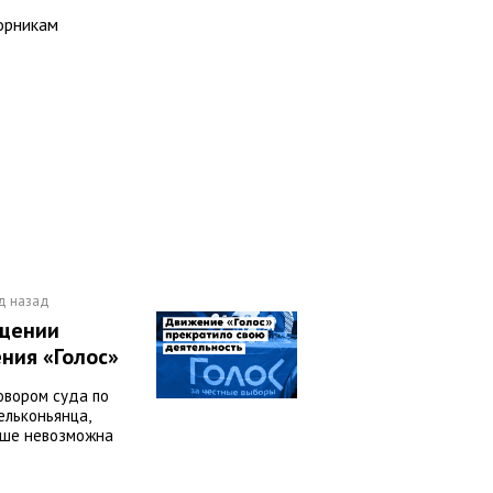
орникам
д назад
ащении
ния «Голос»
говором суда по
ельконьянца,
ьше невозможна