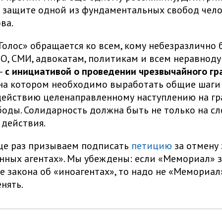
о защите одной из фундаментальных свобод чело
ва.
олос» обращается ко всем, кому небезразлично 
О, СМИ, адвокатам, политикам и всем неравно
—
с инициативой о проведении чрезвычайного г
 на котором необходимо выработать общие шаги
действию целенаправленному наступлению на г
боды. Солидарность должна быть не только на сл
 действия.
ще раз призываем подписать
петицию
за отмену 
нных агентах». Мы убеждены: если «Мемориал» 
е закона об «иноагентах», то надо не «Мемориал
нять.