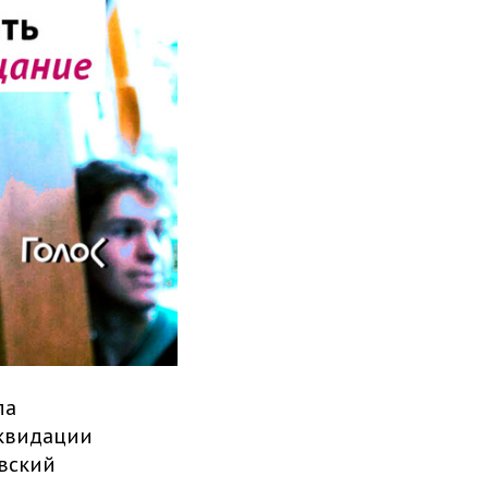
ла
иквидации
вский