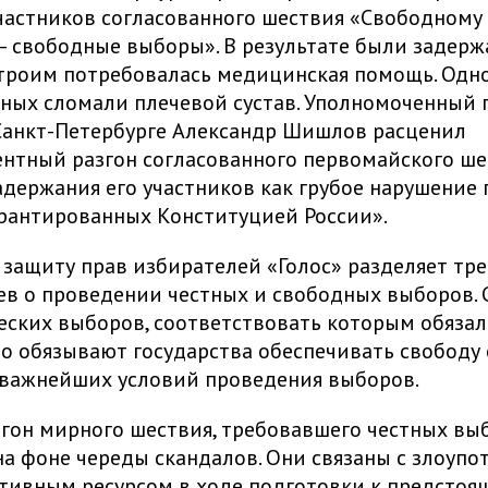
частников согласованного шествия «Свободному
— свободные выборы». В результате были задер
 троим потребовалась медицинская помощь. Одн
ных сломали плечевой сустав. Уполномоченный 
Санкт-Петербурге Александр Шишлов расценил
нтный разгон согласованного первомайского ше
адержания его участников как грубое нарушение 
арантированных Конституцией России».
защиту прав избирателей «Голос» разделяет тр
в о проведении честных и свободных выборов. 
ских выборов, соответствовать которым обязал
мо обязывают государства обеспечивать свободу
 важнейших условий проведения выборов.
гон мирного шествия, требовавшего честных вы
а фоне череды скандалов. Они связаны с злоуп
тивным ресурсом в ходе подготовки к предсто