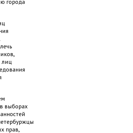
ью города
иц
ния
лечь
иков,
 лиц
ледования
я
ем
 в выборах
занностей
 петербуржцы
х прав,