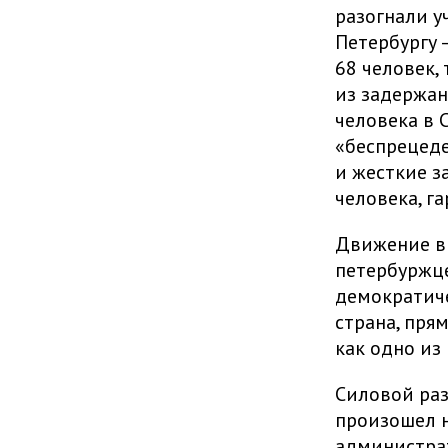
разогнали у
Петербургу 
68 человек,
из задержан
человека в 
«беспрецеде
и жесткие з
человека, г
Движение в 
петербуржце
демократиче
страна, пря
как одно из
Силовой раз
произошел н
администра