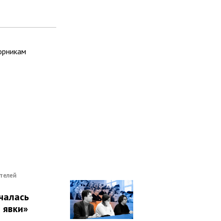
орникам
телей
чалась
 явки»