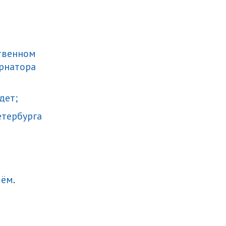
ственном
рнатора
дет;
етербурга
лём
.