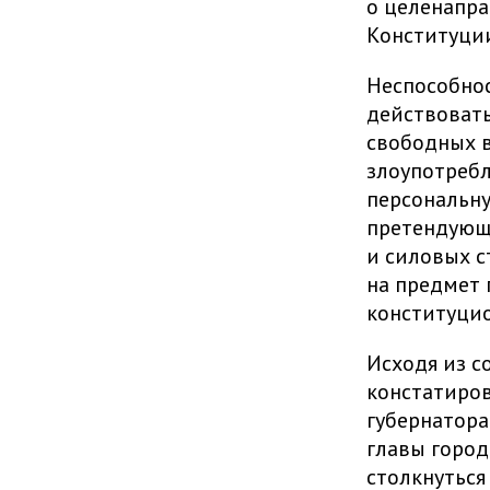
о целенапр
Конституции
Неспособнос
действовать
свободных в
злоупотреб
персональну
претендующи
и силовых с
на предмет
конституци
Исходя из 
констатиров
губернатора
главы город
столкнуться