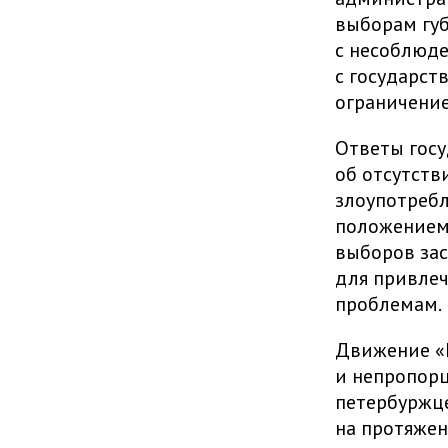
выборам губ
с несоблюд
с государст
ограничение
Ответы госу
об отсутств
злоупотребл
положением,
выборов зас
для привлеч
проблемам.
Движение «
и непропорц
петербуржце
на протяжен