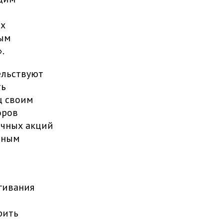
ых
ным
».
ельствуют
ть
ц своим
оров
ичных акций
дным
гивания
рить