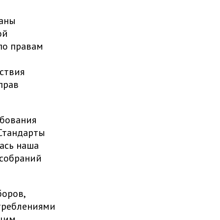
жаны
ой
по правам
ствия
прав
ебования
Стандарты
ась наша
 собраний
боров,
отреблениями
ящим