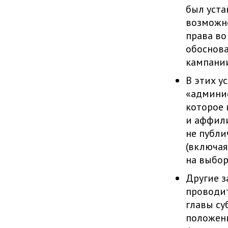
был уста
возможно
права во
обоснова
кампани
В этих у
«админис
которое 
и аффили
не публи
(включая
на выбор
Другие з
проводит
главы су
положен