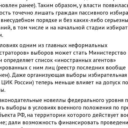
новлен ранее). Таким образом, у власти появилас
сть точечно лишать граждан пассивного избир
 внесудебном порядке и без каких-либо серьезн
ний, в том числе и на начальной стадии избира
и.
словиях одним из главных неформальных
траторов» выборов может стать Министерство
и определяет список «иностранных агентов»
рованных с ним лиц (реестр последних вообще
чен). Даже организующая выборы избирательная
 ЦИК России) теперь меньше влияет на допуск п
ы.
аконодательные новеллы федерального уровня 
ь выборы в условиях военного положения по п
бъекта РФ, на территории которого действует во
ие; дали возможность финансировать проведен