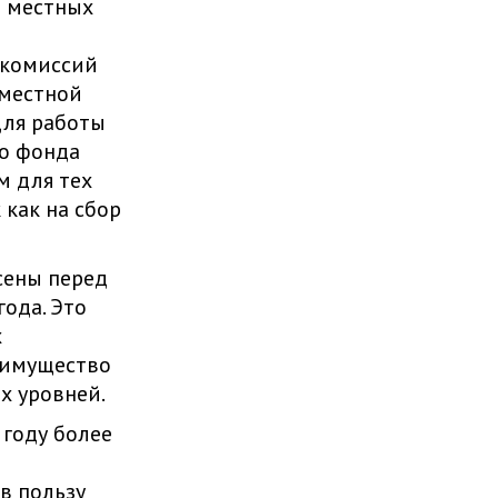
и местных
 комиссий
 местной
для работы
го фонда
м для тех
 как на сбор
сены перед
ода. Это
х
еимущество
х уровней.
 году более
в пользу