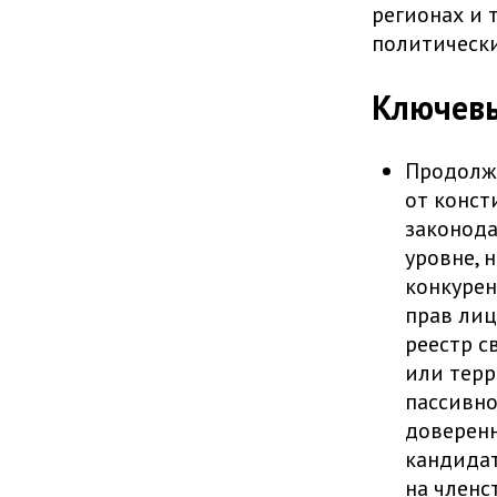
регионах и 
политически
Ключев
Продолжа
от конст
законода
уровне, 
конкурен
прав лиц
реестр с
или терр
пассивно
доверен
кандидат
на членс