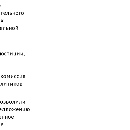
ь
ательного
ых
тельной
 юстиции,
 комиссия
олитиков
позволили
редложению
енное
ие