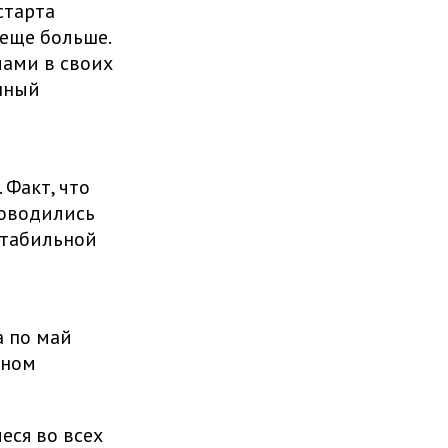
старта
 еще больше.
лами в своих
анный
Факт, что
роводились
стабильной
а по май
тном
еся во всех