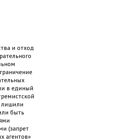
тва и отход
рательного
льном
ограничение
ательных
ли в единый
стремистской
х лишили
или быть
ями
ми (запрет
х агентов»