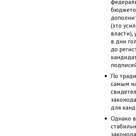
федераль
бюджетов
дополни
(это уси
власти),
в дни го
до регис
кандидат
подписей
По тради
самым на
свидете
законода
для канд
Однако в
стабильн
законода