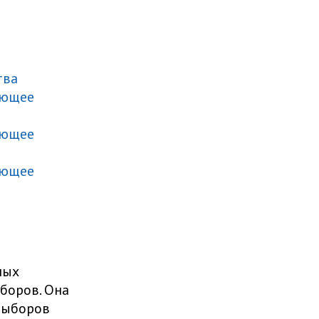
тва
ующее
ующее
ующее
ных
боров. Она
выборов