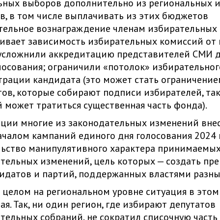
ных выборов дополнительно из региональных 
, в том числе выплачивать из этих бюджетов
тельное вознаграждение членам избирательных
ливает зависимость избирательных комиссий от
 усложнили аккредитацию представителей СМИ 
лосования; ограничили «потолок» избирательно
трации кандидата (это может стать ограничение
ов, которые собирают подписи избирателей, так
 может тратиться существенная часть фонда).
ции многие из законодательных изменений вне
чалом кампаний единого дня голосования 2024 г
льство манипулятивного характера принимаемы
тельных изменений, цель которых — создать пр
идатов и партий, поддержанных властями разны
 целом на региональном уровне ситуация в этом
ая. Так, ни один регион, где избирают депутатов
тельных собраний, не сократил списочную часть 