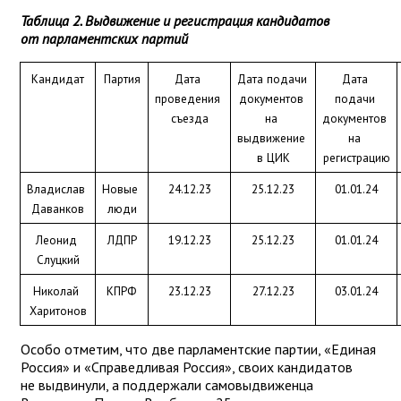
Таблица 2. Выдвижение и регистрация кандидатов
от парламентских партий
Кандидат
Партия
Дата 
Дата подачи 
Дата 
проведения 
документов 
подачи 
съезда
на 
документов 
выдвижение 
на 
в ЦИК
регистрацию
Владислав 
Новые 
24.12.23
25.12.23
01.01.24
Даванков
люди
Леонид 
ЛДПР
19.12.23
25.12.23
01.01.24
Слуцкий
Николай 
КПРФ
23.12.23
27.12.23
03.01.24
Харитонов
Особо отметим, что две парламентские партии, «Единая
Россия» и «Справедливая Россия», своих кандидатов
не выдвинули, а поддержали самовыдвиженца