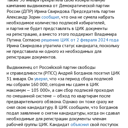
кампанию выдвиженка от Демократической партии
России (ДПР) Ирина Свиридова. Председатель партии
Александр Зорин
сообщил
, что она не сумела набрать
необходимое количество подписей избирателей,
и партия не будет представлять в ЦИК документы
на регистрацию, а вместо этого поддержит Владимира
Путина. Согласно
решению ЦИК от 2 февраля 2024 года
Ирина Свиридова утратила статус кандидата, поскольку
не представила ни одного из необходимых для
регистрации документов.
Выдвиженец от Российской партии свободы
и справедливости (РПСС) Андрей Богданов посетил ЦИК
31 января. Он
уверял
, что «за период сбора подписей
мы собрали 160 000, сегодня мы сдаем в ЦИК
максимум — 105 000», а сам сбор подписей проходил
по смешанной системе — обход по квартирам после
предварительного обзвона. Однако он тоже сразу же
снял свою кандидатуру. В ЦИК сообщили, что Богданов
подал заявление o снятии кандидатуры, когда он сдавал
необходимые для регистрации документы членам
рабочей группы ЦИК. Кандидат
объяснил
свой поступок