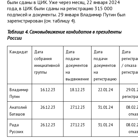
были сданы в ЦИК. Уже через месяц, 22 января 2024
года, в ЦИК были сданы на регистрацию 315 000
подписей и документы. 29 января Владимир Путин был
зарегистрирован (см. таблицу 4).
Таблица 4. Самовыдвижение кандидатов в президенты
России
Кандидат
Дата 
Дата 
Дата 
Дата 
собрания 
подачи 
подачи 
регистра
инициативной 
документов 
документов 
/ отказа 
группы
на 
на 
регистра
выдвижение
регистрацию
Владимир 
16.12.23
18.12.23
22.01.24
29.01.
Путин
регистр
Анатолий 
26.12.23
27.12.23
31.01.24
08.02.
Баташов
отка
Рада 
26.12.23
27.12.23
31.01.24
08.02.
Русских
отка