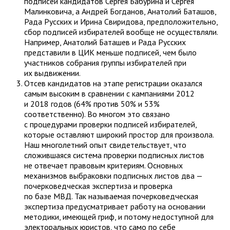
подписей кандидатов Сергея Бабурина и Сергея
Малинковича, а Андрей Богданов, Анатолий Баташов,
Рада Русских и Ирина Свиридова, предположительно,
сбор подписей избирателей вообще не осуществляли.
Например, Анатолий Баташев и Рада Русских
представили в ЦИК меньше подписей, чем было
участников собрания группы избирателей при
их выдвижении.
Отсев кандидатов на этапе регистрации оказался
самым высоким в сравнении с кампаниями 2012
и 2018 годов (64% против 50% и 53%
соответственно). Во многом это связано
с процедурами проверки подписей избирателей,
которые оставляют широкий простор для произвола.
Наш многолетний опыт свидетельствует, что
сложившаяся система проверки подписных листов
не отвечает правовым критериям. Основных
механизмов выбраковки подписных листов два —
почерковедческая экспертиза и проверка
по базе МВД. Так называемая почерковедческая
экспертиза предусматривает работу на основании
методики, имеющей гриф, и потому недоступной для
электоральных юристов, что само по себе