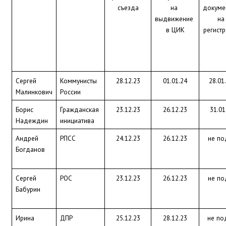
съезда
на 
докумен
выдвижение 
на 
в ЦИК
регист
Сергей 
Коммунисты 
28.12.23
01.01.24
28.01
Малинкович
России
Борис 
Гражданская 
23.12.23
26.12.23
31.01
Надеждин
инициатива
Андрей 
РПСС
24.12.23
26.12.23
не по
Богданов
Сергей 
РОС
23.12.23
26.12.23
не по
Бабурин
Ирина 
ДПР
25.12.23
28.12.23
 не по