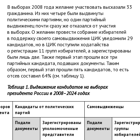
В выборах 2008 года желание участвовать высказали 33
гражданина. Из них четыре были выдвинуты
политическими партиями, но один партийный
выдвиженец почти сразу же отказался от участия
в выборах. О желании провести собрание избирателей
в поддержку своего самовыдвижения ЦИК уведомили 29
кандидатов, но в ЦИК поступили ходатайства
о регистрации 11 групп избирателей, а зарегистрированы
были лишь две. Также первый этап прошли все три
партийных кандидата, подавших документы. Таким
образом, первый этап прошли пять кандидатов, то есть
отсев составил 64% (см. таблицу 1).
Таблица 1. Выдвижение кандидатов на выборах
президента России в 2008–2024 годах
оров 
Кандидаты от политических 
Самовыдвиженцы
ента 
партий
Подали 
Зарегистрированы 
Подали 
Зарегистрир
документы
уполномоченные 
документы
группы 
представители
избирателе