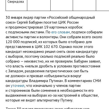
Свиридова
30 января лидер партии «Российский общенародный
союз» Сергей Бабурин посетил ЦИК России
и продемонстрировал 19 картонных коробок
с подписными листами. По
его словам
, подписи собирали
активисты партии и волонтеры. Они собрали всего около
120 000 подписей, из которых было отобрано для
представления в ЦИК 102 670. Однако после этого
кандидат неожиданно решил снять свою кандидатуру
с выборов, поэтому сколько подписей реально было
собрано — неизвестно, их не проверяли. Бабурин заявил,
что власть «нельзя дробить в условиях противостояния
с Западом, раздвоения патриотических сил быть
не должно» и призвал «объединиться вокруг
кандидатуры Владимира Путина». В комментариях СМИ
он
уточнил
, что изначально у членов партии
и сторонников были сомнения в необходимости его
выдвижения на выборах из-за настроений в обществе,
которые не видят альтернативу Путину.
Также 30 января прекратила свою избирательную