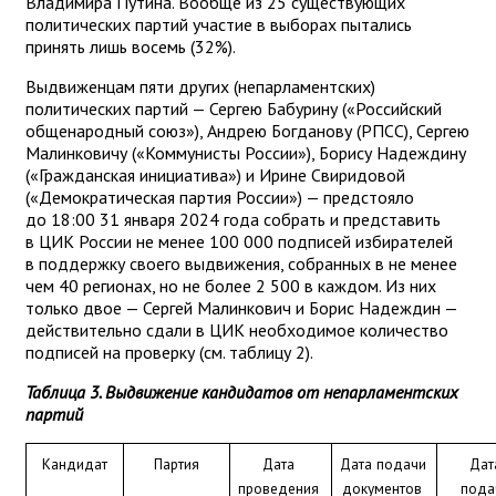
Владимира Путина. Вообще из 25 существующих
политических партий участие в выборах пытались
принять лишь восемь (32%).
Выдвиженцам пяти других (непарламентских)
политических партий — Сергею Бабурину («Российский
общенародный союз»), Андрею Богданову (РПСС), Сергею
Малинковичу («Коммунисты России»), Борису Надеждину
(«Гражданская инициатива») и Ирине Свиридовой
(«Демократическая партия России») — предстояло
до 18:00 31 января 2024 года собрать и представить
в ЦИК России не менее 100 000 подписей избирателей
в поддержку своего выдвижения, собранных в не менее
чем 40 регионах, но не более 2 500 в каждом. Из них
только двое — Сергей Малинкович и Борис Надеждин —
действительно сдали в ЦИК необходимое количество
подписей на проверку (см. таблицу 2).
Таблица 3. Выдвижение кандидатов от непарламентских
партий
Кандидат
Партия
Дата 
Дата подачи 
Дата
проведения 
документов 
подач