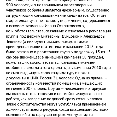
500 человек, и о нотариальном удостоверении
участников собрания является чрезмерным, существенно
затрудняющим самовыдвижение кандидатов. Об этом
свидетельствуют не только утверждения, содержащиеся
в исковом заявлении Ивана Остраковского,
но и обстоятельства, связанные с отказами в регистрации
групп в поддержку Екатерины Дунцовой и Александры
Тищенко (о них будет сказано ниже), а также
приведенная выше статистика: в кампании 2018 года
было отказано в регистрации групп в поддержку 13 из 15
самовыдвиженцев; в нынешней кампании 18 граждан,
пожелавших воспользоваться самовыдвижением,
вообще не смогли этого сделать, а в кампании 2018 года
не смог выдвинуть свою кандидатуру и подать
документы в ЦИК России 31 человек. Одна из причин —
ограниченность количества помещений, вмещающих
не менее 500 человек. Другая — нежелание нотариусов
выполнять столь тяжелую и не свойственную для них
работу, как заверение подписей сразу сотен человек.
Такие обстоятельства могут усугубляться применением
административного ресурса, когда владельцам больших
помещений и нотариусам не рекомендуют идти