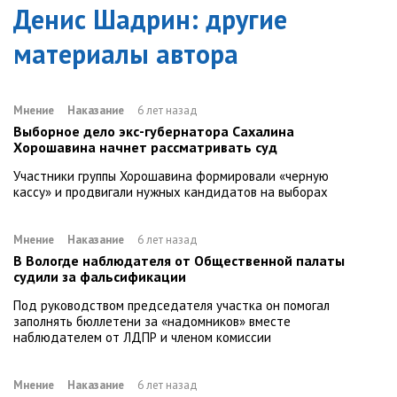
Денис Шадрин
: другие
материалы автора
Мнение
Наказание
6 лет назад
Выборное дело экс-губернатора Сахалина
Хорошавина начнет рассматривать суд
Участники группы Хорошавина формировали «черную
кассу» и продвигали нужных кандидатов на выборах
Мнение
Наказание
6 лет назад
В Вологде наблюдателя от Общественной палаты
судили за фальсификации
Под руководством председателя участка он помогал
заполнять бюллетени за «надомников» вместе
наблюдателем от ЛДПР и членом комиссии
Мнение
Наказание
6 лет назад