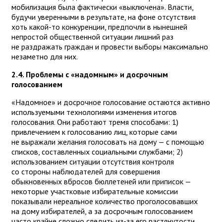
мобилизация была фактически «выключена». Власти,
будучи уверенными в результате, на фоне отсутствия
хоть какой-то конкуренции, предпочли в нынешней
непростой общественной ситуации лишний раз
не раздражать граждан и провести выборы максимально
незаметно для них.
2.4. Проблемы с «надомным» и досрочным
голосованием
«Надомное» и досрочное голосование остаются активно
используемыми технологиями изменения итогов
голосования. Они работают тремя способами: 1)
привлечением к голосованию лиц, которые сами
не выражали желания голосовать на дому — с помощью
списков, составленных социальными службами; 2)
использованием ситуации отсутствия контроля
со стороны наблюдателей для совершения
обыкновенных вбросов бюллетеней или приписок —
некоторые участковые избирательные комиссии
показывали нереальное количество проголосовавших
на дому избирателей, а за досрочным голосованием
часто крайне сложно следить из-за его растянутости