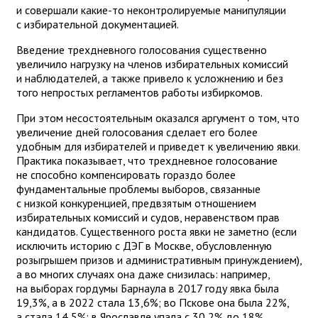
и совершали какие-то неконтролируемые манипуляции
с избирательной документацией.
Введение трехдневного голосования существенно
увеличило нагрузку на членов избирательных комиссий
и наблюдателей, а также привело к усложнению и без
того непростых регламентов работы избиркомов.
При этом несостоятельным оказался аргумент о том, что
увеличение дней голосования сделает его более
удобным для избирателей и приведет к увеличению явки.
Практика показывает, что трехдневное голосование
не способно компенсировать гораздо более
фундаментальные проблемы выборов, связанные
с низкой конкуренцией, предвзятым отношением
избирательных комиссий и судов, неравенством прав
кандидатов. Существенного роста явки не заметно (если
исключить историю с ДЭГ в Москве, обусловленную
розыгрышем призов и административным принуждением),
а во многих случаях она даже снизилась: например,
на выборах гордумы Барнаула в 2017 году явка была
19,3%, а в 2022 стала 13,6%; во Пскове она была 22%,
а стала 14,5%; в Ярославле упала с 30,2% до 18%.