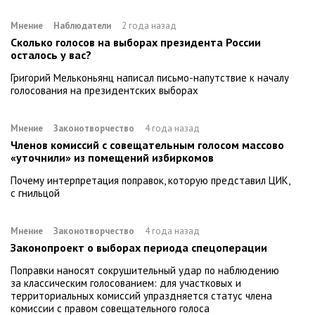
Мнение
Наблюдатели
2 года назад
Сколько голосов на выборах президента России
осталось у вас?
Григорий Мельконьянц написал письмо-напутствие к началу
голосования на президентских выборах
Мнение
Законотворчество
4 года назад
Членов комиссий с совещательным голосом массово
«уточнили» из помещений избиркомов
Почему интерпретация поправок, которую представил ЦИК,
с гнильцой
Мнение
Законотворчество
4 года назад
Законопроект о выборах периода спецоперации
Поправки наносят сокрушительный удар по наблюдению
за классическим голосованием: для участковых и
территориальных комиссий упраздняется статус члена
комиссии с правом совещательного голоса