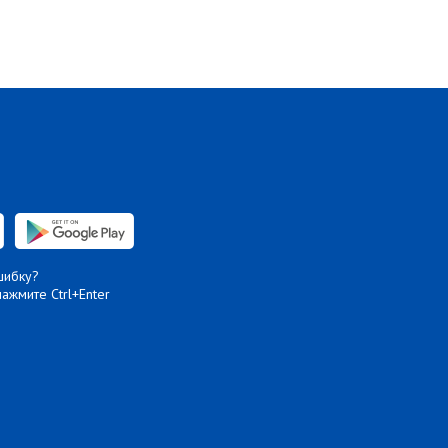
шибку?
нажмите Ctrl+Enter