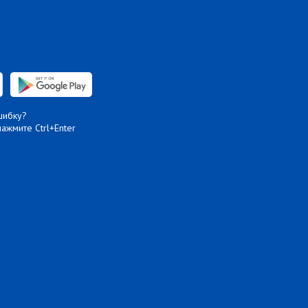
шибку?
нажмите Ctrl+Enter