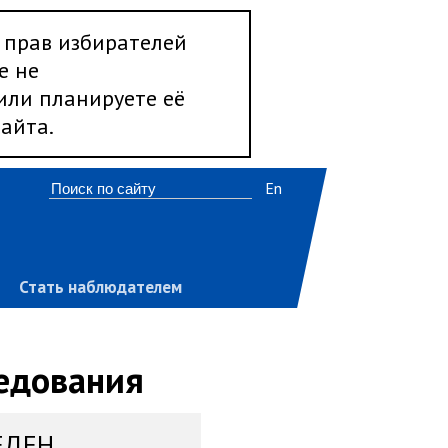
 прав избирателей
е не
 или планируете её
айта.
En
Стать наблюдателем
ледования
ЕДЕН,