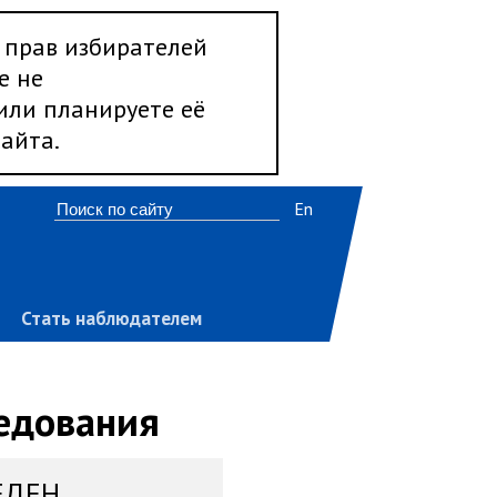
 прав избирателей
е не
 или планируете её
айта.
En
Стать наблюдателем
ледования
ЕДЕН,