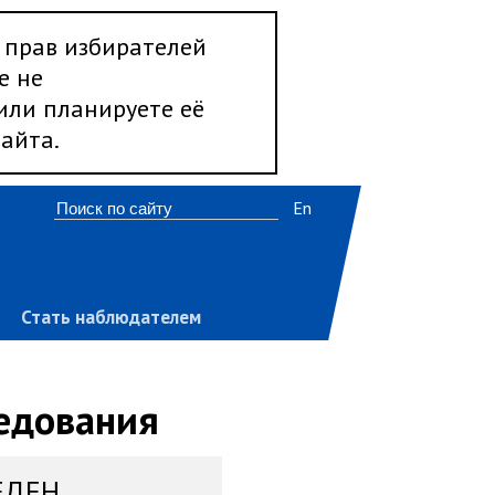
 прав избирателей
е не
 или планируете её
айта.
En
Стать наблюдателем
ледования
ЕДЕН,