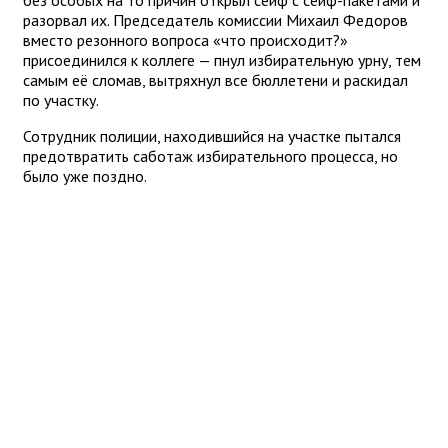
без особых на то причин открыл сейф с сейф-пакетами и
разорвал их. Председатель комиссии Михаил Федоров
вместо резонного вопроса «что происходит?»
присоединился к коллеге — пнул избирательную урну, тем
самым её сломав, вытряхнул все бюллетени и раскидал
по участку.
Сотрудник полиции, находившийся на участке пытался
предотвратить саботаж избирательного процесса, но
было уже поздно.