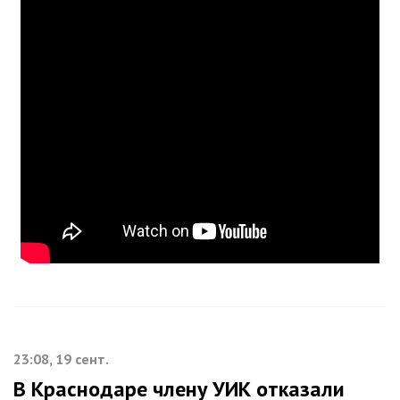
23:08, 19 сент.
В Краснодаре члену УИК отказали