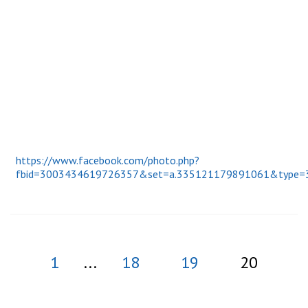
https://www.facebook.com/photo.php?
fbid=3003434619726357&set=a.335121179891061&type=
1
...
18
19
20