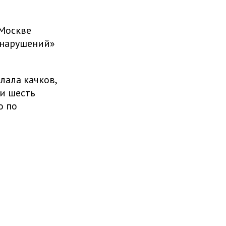
 Москве
 нарушений»
лала качков,
и шесть
о по