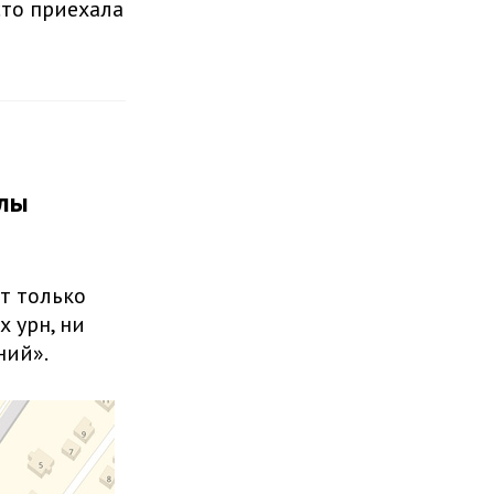
сто приехала
олы
т только
 урн, ни
ний».