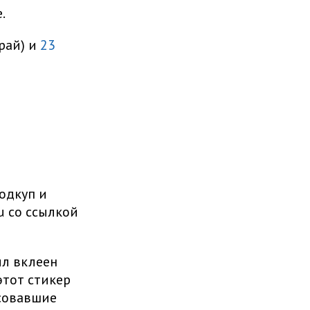
.
рай) и
23
одкуп и
u со ссылкой
ыл вклеен
этот стикер
осовавшие