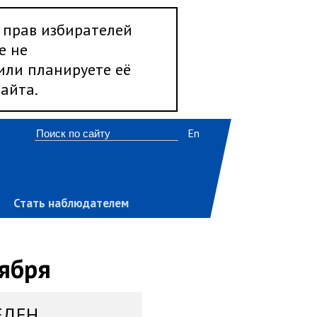
 прав избирателей
е не
 или планируете её
айта.
En
Стать наблюдателем
тября
ЕДЕН,